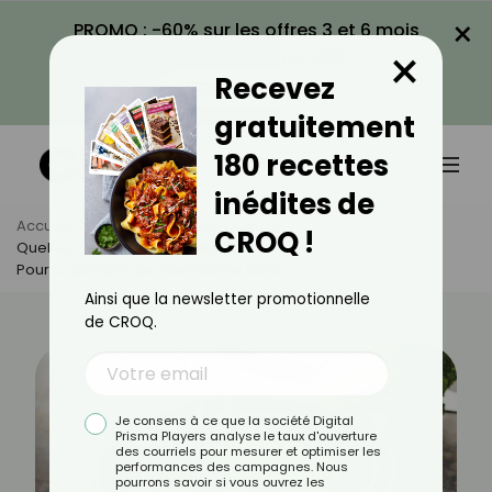
×
PROMO : -60% sur les offres 3 et 6 mois
×
avec le code CROQ60
Recevez
VOIR LA PROMO
gratuitement
180 recettes
inédites de
Accueil
Actus
Astuces Culinaires
CROQ !
Quelles Poêles Faut-Il Arrêter D’utiliser En 2025 ? Les Risques
Pour La Santé Et Les Alternatives Sûres
Ainsi que la newsletter promotionnelle
de CROQ.
Je consens à ce que la société Digital
Prisma Players analyse le taux d'ouverture
des courriels pour mesurer et optimiser les
performances des campagnes. Nous
pourrons savoir si vous ouvrez les