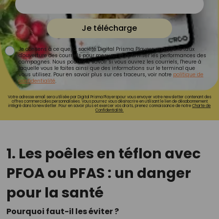
Je télécharge
Je consens à ce que la société Digital Prisma Players analyse le taux
d'ouverture des courriels pour mesurer et optimiser les performances des
campagnes. Nous pourrons savoir si vous ouvrez les courriels, l'heure à
laquelle vous le faites ainsi que des informations sur le terminal que
vous utilisez. Pour en savoir plus sur ces traceurs, voir notre
politique de
confidentialité
.
Votre adresse email sera utilisée par Digital Prisma Playerspour vous envoyer votre newsletter contenant des
offres commerciales personnalisées. Vous pourrez vous désinscrire en utilisant le lien de désabonnement
intégré dans la newsletter. Pour en savoir plus et exercer vos droits, prenez connaissance de notre
Charte de
Confidentialité.
1. Les poêles en téflon avec
PFOA ou PFAS : un danger
pour la santé
Pourquoi faut-il les éviter ?