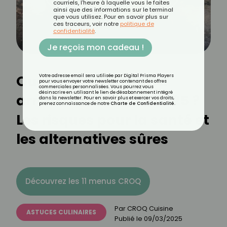
courriels, l'heure à laquelle vous le faites
ainsi que des informations sur le terminal
que vous utilisez. Pour en savoir plus sur
ces traceurs, voir notre
politique de
confidentialité
.
Je reçois mon cadeau !
Quelles poêles faut-il
Votre adresse email sera utilisée par Digital Prisma Players
pour vous envoyer votre newsletter contenant des offres
commerciales personnalisées. Vous pourrez vous
désinscrire en utilisant le lien de désabonnement intégré
arrêter d’utiliser en 2025 ?
dans la newsletter. Pour en savoir plus et exercer vos droits,
prenez connaissance de notre
Charte de Confidentialité
.
Les risques pour la santé et
les alternatives sûres
Découvrez les 11 menus CROQ
Par
CROQ Cuisine
ASTUCES CULINAIRES
Publié le
09/03/2025