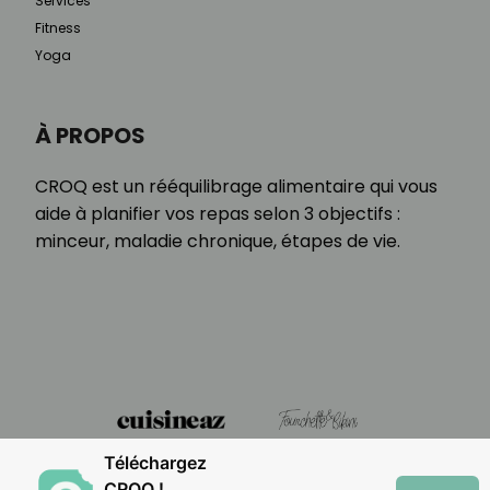
Services
Fitness
Yoga
À PROPOS
CROQ est un rééquilibrage alimentaire qui vous
aide à planifier vos repas selon 3 objectifs :
minceur, maladie chronique, étapes de vie.
Téléchargez
CROQ !