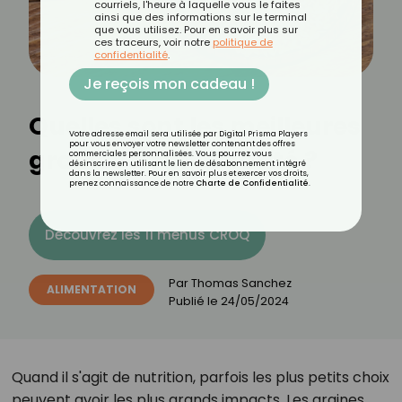
courriels, l'heure à laquelle vous le faites
ainsi que des informations sur le terminal
que vous utilisez. Pour en savoir plus sur
ces traceurs, voir notre
politique de
confidentialité
.
Je reçois mon cadeau !
Quelles sont les meilleures
Votre adresse email sera utilisée par Digital Prisma Players
pour vous envoyer votre newsletter contenant des offres
graines pour la santé ?
commerciales personnalisées. Vous pourrez vous
désinscrire en utilisant le lien de désabonnement intégré
dans la newsletter. Pour en savoir plus et exercer vos droits,
prenez connaissance de notre
Charte de Confidentialité
.
Découvrez les 11 menus CROQ
Par
Thomas Sanchez
ALIMENTATION
Publié le
24/05/2024
Quand il s'agit de nutrition, parfois les plus petits choix
peuvent avoir les plus grands impacts. Les graines,