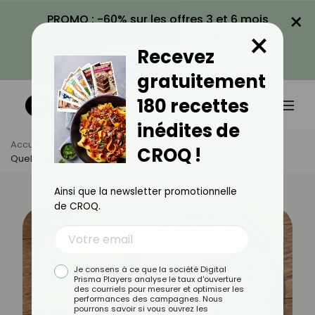
×
PROMO : -60% sur les offres 3 et 6 mois
×
avec le code CROQ60
Recevez
VOIR LA PROMO
gratuitement
180 recettes
inédites de
Accueil
Actus
Alimentation
CROQ !
Quelles Sont Les Meilleures Graines Pour La Santé ?
Ainsi que la newsletter promotionnelle
de CROQ.
Je consens à ce que la société Digital
Prisma Players analyse le taux d'ouverture
des courriels pour mesurer et optimiser les
performances des campagnes. Nous
pourrons savoir si vous ouvrez les