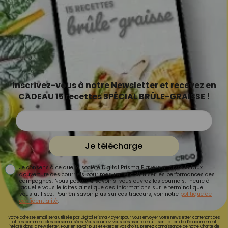
Inscrivez-vous à notre Newsletter et recevez en
CADEAU 15 recettes SPÉCIAL BRÛLE-GRAISSE !
Je télécharge
Je consens à ce que la société Digital Prisma Players analyse le taux
d'ouverture des courriels pour mesurer et optimiser les performances des
campagnes. Nous pourrons savoir si vous ouvrez les courriels, l'heure à
laquelle vous le faites ainsi que des informations sur le terminal que
vous utilisez. Pour en savoir plus sur ces traceurs, voir notre
politique de
confidentialité
.
Votre adresse email sera utilisée par Digital Prisma Playerspour vous envoyer votre newsletter contenant des
offres commerciales personnalisées. Vous pourrez vous désinscrire en utilisant le lien de désabonnement
intégré dans la newsletter. Pour en savoir plus et exercer vos droits, prenez connaissance de notre
Charte de