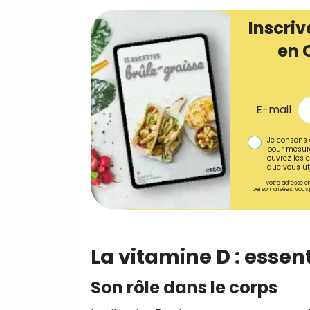
Inscriv
en 
E-mail
Je consens 
pour mesure
ouvrez les c
que vous uti
Votre adresse em
personnalisées. Vous 
La vitamine D : essent
Son rôle dans le corps