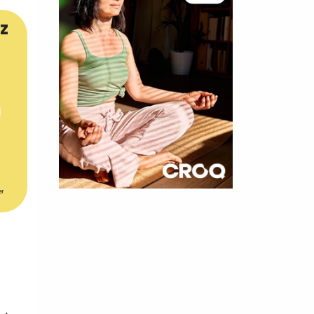
z
er
×
t 180
 CROQ
nnelle de