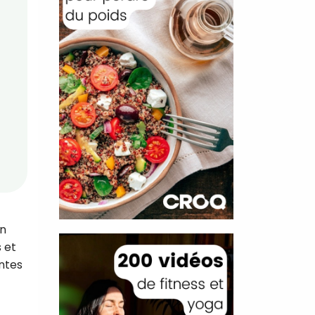
un
 et
ntes