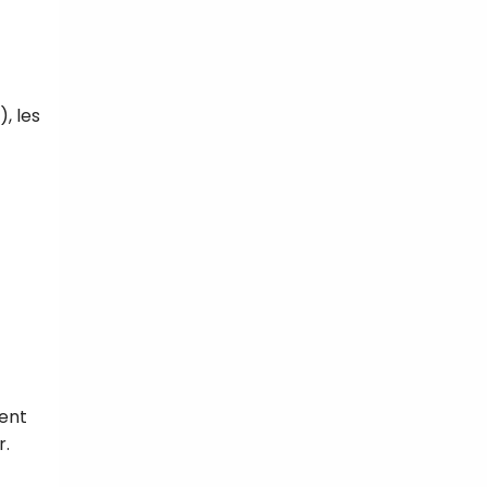
, les
ent
r.