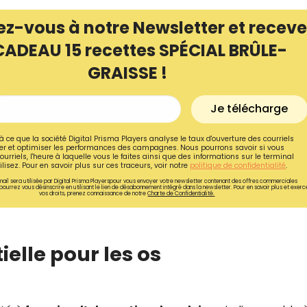
ez-vous à notre Newsletter et receve
CADEAU 15 recettes SPÉCIAL BRÛLE-
GRAISSE !
Je télécharge
à ce que la société Digital Prisma Players analyse le taux d'ouverture des courriels
r et optimiser les performances des campagnes. Nous pourrons savoir si vous
ourriels, l'heure à laquelle vous le faites ainsi que des informations sur le terminal
lisez. Pour en savoir plus sur ces traceurs, voir notre
politique de confidentialité
.
ail sera utilisée par Digital Prisma Playerspour vous envoyer votre newsletter contenant des offres commerciales
pourrez vous désinscrire en utilisant le lien de désabonnement intégré dans la newsletter. Pour en savoir plus et exerc
vos droits, prenez connaissance de notre
Charte de Confidentialité.
Recevez gratuitemen
recettes inédites de
ielle pour les os
!
Ainsi que la newsletter promotio