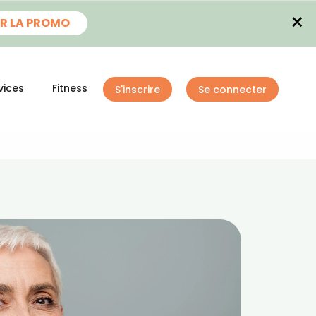
×
R LA PROMO
vices
Fitness
S'inscrire
Se connecter