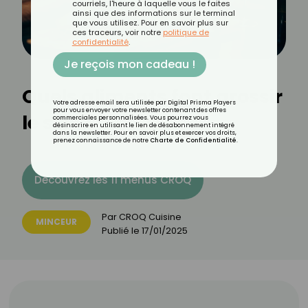
courriels, l'heure à laquelle vous le faites
ainsi que des informations sur le terminal
que vous utilisez. Pour en savoir plus sur
ces traceurs, voir notre
politique de
confidentialité
.
Je reçois mon cadeau !
Quels aliments font grossir
Votre adresse email sera utilisée par Digital Prisma Players
pour vous envoyer votre newsletter contenant des offres
le soir ?
commerciales personnalisées. Vous pourrez vous
désinscrire en utilisant le lien de désabonnement intégré
dans la newsletter. Pour en savoir plus et exercer vos droits,
prenez connaissance de notre
Charte de Confidentialité
.
Découvrez les 11 menus CROQ
Par
CROQ Cuisine
MINCEUR
Publié le
17/01/2025