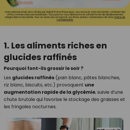
confidentialité
.
Votre adresse email sera utilisée par Digital Prisma Playerspour vous envoyer votre newsletter contenant des
offres commerciales personnalisées. Vous pourrez vous désinscrire en utilisant le lien de désabonnement
intégré dans la newsletter. Pour en savoir plus et exercer vos droits, prenez connaissance de notre
Charte de
Confidentialité.
1. Les aliments riches en
glucides raffinés
Pourquoi font-ils grossir le soir ?
Les
glucides raffinés
(pain blanc, pâtes blanches,
riz blanc, biscuits, etc.) provoquent
une
augmentation rapide de la glycémie
, suivie d’une
chute brutale qui favorise le stockage des graisses et
les fringales nocturnes.