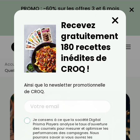
×
PROMO : -60% sur les offres 3 et 6 mois
×
avec le code CROQ60
Recevez
VOIR LA PROMO
gratuitement
180 recettes
inédites de
Accueil
Actus
Minceur
CROQ !
Quels Aliments Font Grossir Le Soir ?
Ainsi que la newsletter promotionnelle
de CROQ.
Je consens à ce que la société Digital
Prisma Players analyse le taux d'ouverture
des courriels pour mesurer et optimiser les
performances des campagnes. Nous
pourrons savoir si vous ouvrez les