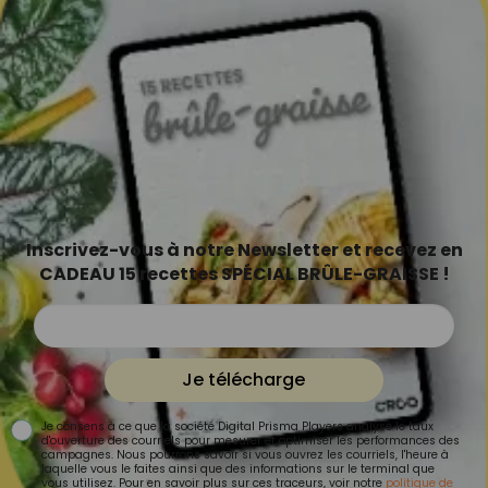
Inscrivez-vous à notre Newsletter et recevez en
CADEAU 15 recettes SPÉCIAL BRÛLE-GRAISSE !
Je télécharge
Je consens à ce que la société Digital Prisma Players analyse le taux
d'ouverture des courriels pour mesurer et optimiser les performances des
campagnes. Nous pourrons savoir si vous ouvrez les courriels, l'heure à
laquelle vous le faites ainsi que des informations sur le terminal que
vous utilisez. Pour en savoir plus sur ces traceurs, voir notre
politique de