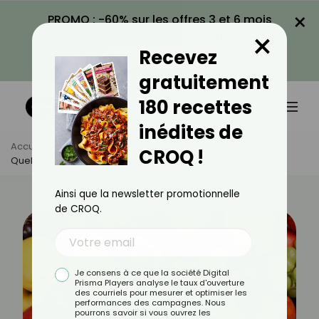
×
PROMO : -60% sur les offres 3 et 6 mois
×
avec le code CROQ60
Recevez
VOIR LA PROMO
gratuitement
180 recettes
inédites de
Accueil
Actus
Alimentation
CROQ !
Quels Fruits Sont Riches En Potassium ?
Ainsi que la newsletter promotionnelle
de CROQ.
Je consens à ce que la société Digital
Prisma Players analyse le taux d'ouverture
des courriels pour mesurer et optimiser les
performances des campagnes. Nous
pourrons savoir si vous ouvrez les