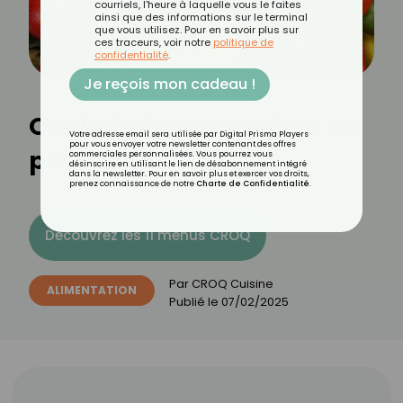
courriels, l'heure à laquelle vous le faites
ainsi que des informations sur le terminal
que vous utilisez. Pour en savoir plus sur
ces traceurs, voir notre
politique de
confidentialité
.
Je reçois mon cadeau !
Quels fruits sont riches en
Votre adresse email sera utilisée par Digital Prisma Players
pour vous envoyer votre newsletter contenant des offres
potassium ?
commerciales personnalisées. Vous pourrez vous
désinscrire en utilisant le lien de désabonnement intégré
dans la newsletter. Pour en savoir plus et exercer vos droits,
prenez connaissance de notre
Charte de Confidentialité
.
Découvrez les 11 menus CROQ
Par
CROQ Cuisine
ALIMENTATION
Publié le
07/02/2025