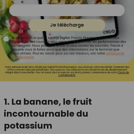
Je télécharge
Je consens à ce que la société Digital Prisma Players analyse le taux
d'ouverture des courriels pour mesurer et optimiser les performances des
campagnes. Nous pourrons savoir si vous ouvrez les courriels, l'heure à
laquelle vous le faites ainsi que des informations sur le terminal que
vous utilisez. Pour en savoir plus sur ces traceurs, voir notre
politique de
confidentialité
.
Votre adresse email sera utilisée par Digital Prisma Playerspour vous envoyer votre newsletter contenant des
offres commerciales personnalisées. Vous pourrez vous désinscrire en utilisant le lien de désabonnement
intégré dans la newsletter. Pour en savoir plus et exercer vos droits, prenez connaissance de notre
Charte de
Confidentialité.
1. La banane, le fruit
incontournable du
potassium