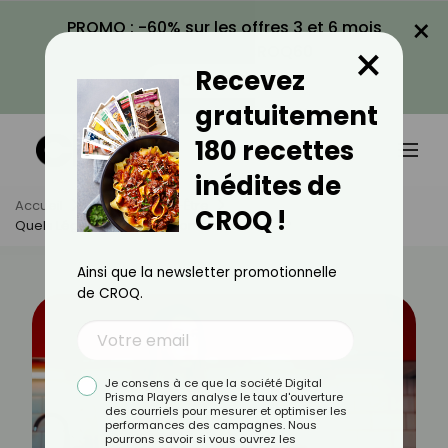
×
PROMO : -60% sur les offres 3 et 6 mois
×
avec le code CROQ60
Recevez
VOIR LA PROMO
gratuitement
180 recettes
inédites de
Accueil
Actus
Bien-Être
CROQ !
Quels Légumes Pour Dégonfler Le Ventre ?
Ainsi que la newsletter promotionnelle
de CROQ.
Je consens à ce que la société Digital
Prisma Players analyse le taux d'ouverture
des courriels pour mesurer et optimiser les
performances des campagnes. Nous
pourrons savoir si vous ouvrez les