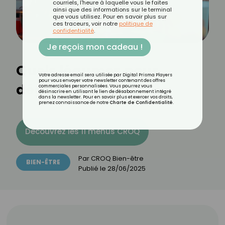
courriels, l'heure à laquelle vous le faites
ainsi que des informations sur le terminal
que vous utilisez. Pour en savoir plus sur
ces traceurs, voir notre
politique de
confidentialité
.
Je reçois mon cadeau !
Quels légumes pour
Votre adresse email sera utilisée par Digital Prisma Players
pour vous envoyer votre newsletter contenant des offres
dégonfler le ventre ?
commerciales personnalisées. Vous pourrez vous
désinscrire en utilisant le lien de désabonnement intégré
dans la newsletter. Pour en savoir plus et exercer vos droits,
prenez connaissance de notre
Charte de Confidentialité
.
Découvrez les 11 menus CROQ
Par
CROQ Bien-être
BIEN-ÊTRE
Publié le
28/06/2025