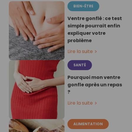
BIEN-ÊTRE
Ventre gonflé : ce test
simple pourrait enfin
expliquer votre
problème
Lire la suite
SANTÉ
Pourquoi mon ventre
gonfle après un repas
?
Lire la suite
ALIMENTATION