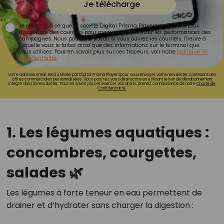
Je télécharge
Je consens à ce que la société Digital Prisma Players analyse le taux
d'ouverture des courriels pour mesurer et optimiser les performances des
campagnes. Nous pourrons savoir si vous ouvrez les courriels, l'heure à
laquelle vous le faites ainsi que des informations sur le terminal que
vous utilisez. Pour en savoir plus sur ces traceurs, voir notre
politique de
confidentialité
.
Votre adresse email sera utilisée par Digital Prisma Playerspour vous envoyer votre newsletter contenant des
offres commerciales personnalisées. Vous pourrez vous désinscrire en utilisant le lien de désabonnement
intégré dans la newsletter. Pour en savoir plus et exercer vos droits, prenez connaissance de notre
Charte de
Confidentialité.
1. Les légumes aquatiques :
concombres, courgettes,
salades 🌿
Les légumes à forte teneur en eau permettent de
drainer et d’hydrater sans charger la digestion :