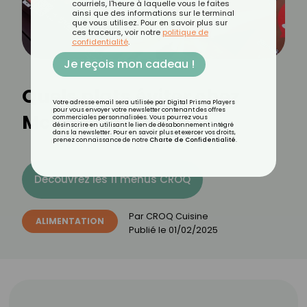
courriels, l'heure à laquelle vous le faites
ainsi que des informations sur le terminal
que vous utilisez. Pour en savoir plus sur
ces traceurs, voir notre
politique de
confidentialité
.
Je reçois mon cadeau !
Quels plats éviter chez
Votre adresse email sera utilisée par Digital Prisma Players
pour vous envoyer votre newsletter contenant des offres
McDonald’s ?
commerciales personnalisées. Vous pourrez vous
désinscrire en utilisant le lien de désabonnement intégré
dans la newsletter. Pour en savoir plus et exercer vos droits,
prenez connaissance de notre
Charte de Confidentialité
.
Découvrez les 11 menus CROQ
Par
CROQ Cuisine
ALIMENTATION
Publié le
01/02/2025