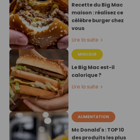
Recette du Big Mac
maison : réalisez ce
célèbre burger chez
vous
Lire la suite
MINCEUR
Le Big Mac est-il
calorique ?
Lire la suite
ALIMENTATION
Mc Donald's : TOP 10
des produits les plus