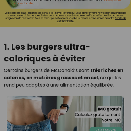
confidentialité
.
Votre adresse email sera utilisée par Digital Prisma Playerspour vous envoyer votre newsletter contenant des
offres commerciales personnalisées. Vous pourrez vous désinscrire en utilisant le lien de désabonnement
intégré dans la newsletter. Pour en savoir plus et exercer vos droits, prenez connaissance de notre
Charte de
Confidentialité.
1. Les burgers ultra-
caloriques à éviter
Certains burgers de McDonald’s sont
très riches en
calories, en matières grasses et en sel
, ce qui les
rend peu adaptés à une alimentation équilibrée.