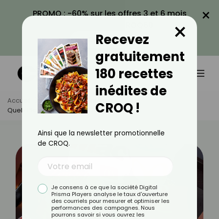
×
PROMO : -60% sur les offres 3 et 6 mois
×
avec le code CROQ60
Recevez
VOIR LA PROMO
gratuitement
180 recettes
inédites de
Accueil
Actus
Alimentation
CROQ !
Quels Plats Éviter Chez McDonald’s ?
Ainsi que la newsletter promotionnelle
de CROQ.
Je consens à ce que la société Digital
Prisma Players analyse le taux d'ouverture
des courriels pour mesurer et optimiser les
performances des campagnes. Nous
pourrons savoir si vous ouvrez les