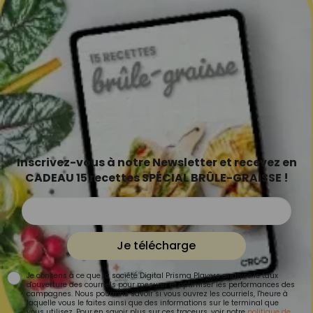
Inscrivez-vous à notre Newsletter et recevez en
CADEAU 15 recettes SPÉCIAL BRÛLE-GRAISSE !
Je télécharge
Je consens à ce que la société Digital Prisma Players analyse le taux
d'ouverture des courriels pour mesurer et optimiser les performances des
campagnes. Nous pourrons savoir si vous ouvrez les courriels, l'heure à
laquelle vous le faites ainsi que des informations sur le terminal que
vous utilisez. Pour en savoir plus sur ces traceurs, voir notre
politique de