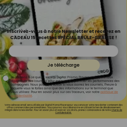
Inscrivez-vous à notre Newsletter et recevez en
CADEAU 15 recettes SPÉCIAL BRÛLE-GRAISSE !
Je télécharge
Je consens à ce que la société Digital Prisma Players analyse le taux
d'ouverture des courriels pour mesurer et optimiser les performances des
campagnes. Nous pourrons savoir si vous ouvrez les courriels, l'heure à
laquelle vous le faites ainsi que des informations sur le terminal que
vous utilisez. Pour en savoir plus sur ces traceurs, voir notre
politique de
confidentialité
.
Votre adresse email sera utilisée par Digital Prisma Playerspour vous envoyer votre newsletter contenant des
offres commerciales personnalisées. Vous pourrez vous désinscrire en utilisant le lien de désabonnement
intégré dans la newsletter. Pour en savoir plus et exercer vos droits, prenez connaissance de notre
Charte de
Confidentialité.