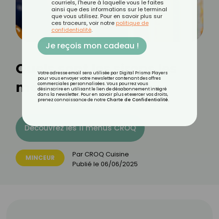
courriels, l'heure à laquelle vous le faites
ainsi que des informations sur le terminal
que vous utilisez. Pour en savoir plus sur
ces traceurs, voir notre
politique de
confidentialité
.
Je reçois mon cadeau !
Quels sont les sirops les
Votre adresse email sera utilisée par Digital Prisma Players
pour vous envoyer votre newsletter contenant des offres
moins caloriques ?
commerciales personnalisées. Vous pourrez vous
désinscrire en utilisant le lien de désabonnement intégré
dans la newsletter. Pour en savoir plus et exercer vos droits,
prenez connaissance de notre
Charte de Confidentialité
.
Découvrez les 11 menus CROQ
Par
CROQ Cuisine
MINCEUR
Publié le
06/06/2025