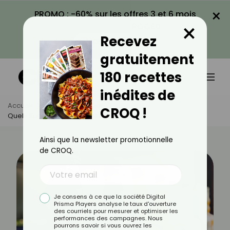
×
PROMO : -60% sur les offres 3 et 6 mois
×
avec le code CROQ60
Recevez
VOIR LA PROMO
gratuitement
180 recettes
inédites de
Accueil
Actus
Minceur
CROQ !
Quels Sont Les Sirops Les Moins Caloriques ?
Ainsi que la newsletter promotionnelle
de CROQ.
Je consens à ce que la société Digital
Prisma Players analyse le taux d'ouverture
des courriels pour mesurer et optimiser les
performances des campagnes. Nous
pourrons savoir si vous ouvrez les