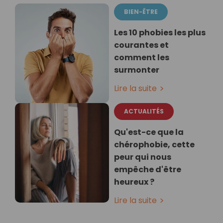
BIEN-ÊTRE
Les 10 phobies les plus
courantes et
comment les
surmonter
Lire la suite
ACTUALITÉS
Qu'est-ce que la
chérophobie, cette
peur qui nous
empêche d'être
heureux ?
Lire la suite