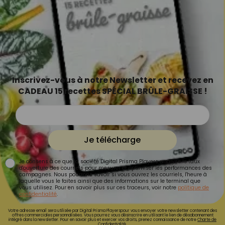
Inscrivez-vous à notre Newsletter et recevez en
CADEAU 15 recettes SPÉCIAL BRÛLE-GRAISSE !
Je télécharge
Je consens à ce que la société Digital Prisma Players analyse le taux
d'ouverture des courriels pour mesurer et optimiser les performances des
campagnes. Nous pourrons savoir si vous ouvrez les courriels, l'heure à
laquelle vous le faites ainsi que des informations sur le terminal que
vous utilisez. Pour en savoir plus sur ces traceurs, voir notre
politique de
confidentialité
.
Votre adresse email sera utilisée par Digital Prisma Playerspour vous envoyer votre newsletter contenant des
offres commerciales personnalisées. Vous pourrez vous désinscrire en utilisant le lien de désabonnement
intégré dans la newsletter. Pour en savoir plus et exercer vos droits, prenez connaissance de notre
Charte de
Confidentialité.