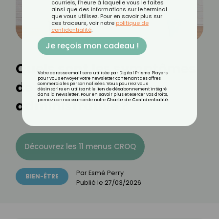
courriels, l'heure à laquelle vous le faites
ainsi que des informations sur le terminal
que vous utilisez. Pour en savoir plus sur
ces traceurs, voir notre
politique de
confidentialité
.
Je reçois mon cadeau !
Quels sont les symptômes
Votre adresse email sera utilisée par Digital Prisma Players
pour vous envoyer votre newsletter contenant des offres
de la phobie
commerciales personnalisées. Vous pourrez vous
désinscrire en utilisant le lien de désabonnement intégré
dans la newsletter. Pour en savoir plus et exercer vos droits,
administrative ?
prenez connaissance de notre
Charte de Confidentialité
.
Découvrez les 11 menus CROQ
Par
Esmé Perry
BIEN-ÊTRE
Publié le
27/03/2026