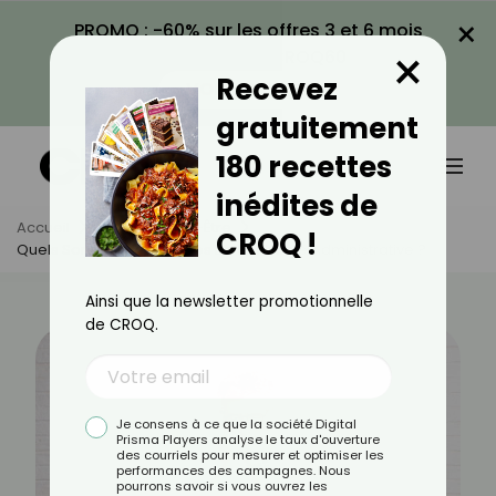
×
PROMO : -60% sur les offres 3 et 6 mois
×
avec le code CROQ60
Recevez
VOIR LA PROMO
gratuitement
180 recettes
inédites de
Accueil
Actus
Bien-Être
CROQ !
Quels Sont Les Symptômes De La Phobie Administrative ?
Ainsi que la newsletter promotionnelle
de CROQ.
Je consens à ce que la société Digital
Prisma Players analyse le taux d'ouverture
des courriels pour mesurer et optimiser les
performances des campagnes. Nous
pourrons savoir si vous ouvrez les