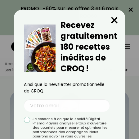
×
PROMO : -60% sur les offres 3 et 6 mois
×
avec le code CROQ60
Recevez
VOIR LA PROMO
gratuitement
180 recettes
inédites de
Accueil
Actus
Bien-Être
CROQ !
Les 10 Phobies Les Plus Courantes Et Comment Les Surmonter
Ainsi que la newsletter promotionnelle
de CROQ.
Je consens à ce que la société Digital
Prisma Players analyse le taux d'ouverture
des courriels pour mesurer et optimiser les
performances des campagnes. Nous
pourrons savoir si vous ouvrez les