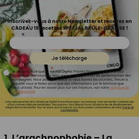
Inscrivez-vous à notre Newsletter et recevez en
CADEAU 15 recettes SPÉCIAL BRÛLE-GRAISSE !
Je télécharge
Je consens à ce que la société Digital Prisma Players analyse le taux
d'ouverture des courriels pour mesurer et optimiser les performances des
campagnes. Nous pourrons savoir si vous ouvrez les courriels, l'heure à
laquelle vous le faites ainsi que des informations sur le terminal que
vous utilisez. Pour en savoir plus sur ces traceurs, voir notre
politique de
confidentialité
.
Votre adresse email sera utilisée par Digital Prisma Playerspour vous envoyer votre newsletter contenant des
offres commerciales personnalisées. Vous pourrez vous désinscrire en utilisant le lien de désabonnement
intégré dans la newsletter. Pour en savoir plus et exercer vos droits, prenez connaissance de notre
Charte de
Confidentialité.
1. L’arachnophobie – La