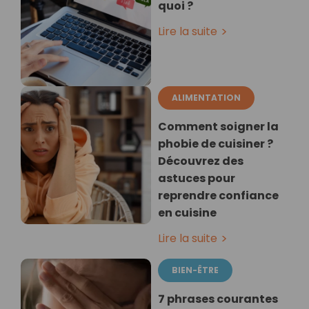
quoi ?
Lire la suite
ALIMENTATION
Comment soigner la
phobie de cuisiner ?
Découvrez des
astuces pour
reprendre confiance
en cuisine
Lire la suite
BIEN-ÊTRE
7 phrases courantes