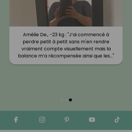
kg : "Je me suis donc lancée
Amélie De., -23 k
ure Croq’Kilos pour stabiliser
perdre petit à pe
et adapter un rythme de vie
vraiment compte 
 J’ai découvert cette…"
balance m’a récomp