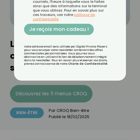
courriels, l'heure à laquelle vous le faites
ainsi que des informations sur le terminal
que vous utilisez. Pour en savoir plus sur
ces traceurs, voir notre
politique de
confidentialité
.
Je reçois mon cadeau !
Les 10 phobies les plus
Votre adresse email sera utilisée par Digital Prisma Players
pour vous envoyer votre newsletter contenant des offres
courantes et comment les
commerciales personnalisées. Vous pourrez vous
désinscrire en utilisant le lien de désabonnement intégré
dans la newsletter. Pour en savoir plus et exercer vos droits,
surmonter
prenez connaissance de notre
Charte de Confidentialité
.
Découvrez les 11 menus CROQ
Par
CROQ Bien-être
BIEN-ÊTRE
Publié le
18/02/2025