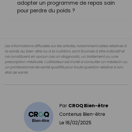
adopter un programme de repas sain
pour perdre du poids ?
Les informations diffusées sur les articles, notamment celles relatives à
la santé, au bien-être ou à la nutrition, sont fournies à titre indicatif et
ne constituent en aucun cas un diagnostic, un traitement ou une
prescription médicale. L'utilisateur est invité à consulter un médecin ou
un professionnel de santé qualifié pour toute question relative à son
état de santé.
Par
CROQ Bien-être
Contenus Bien-être
Le
18/02/2025