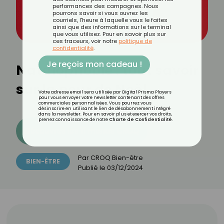
performances des campagnes. Nous
pourrons savoir si vous ouvrez les
courriels, l'heure à laquelle vous le faites
ainsi que des informations sur le terminal
que vous utilisez. Pour en savoir plus sur
ces traceurs, voir notre
politique de
confidentialité
.
Je reçois mon cadeau !
Natalophobie : tout savoir
sur la peur de Noël
Votre adresse email sera utilisée par Digital Prisma Players
pour vous envoyer votre newsletter contenant des offres
commerciales personnalisées. Vous pourrez vous
désinscrire en utilisant le lien de désabonnement intégré
dans la newsletter. Pour en savoir plus et exercer vos droits,
prenez connaissance de notre
Charte de Confidentialité
.
Découvrez les 11 menus CROQ
Par
CROQ Bien-être
BIEN-ÊTRE
Publié le
03/12/2024