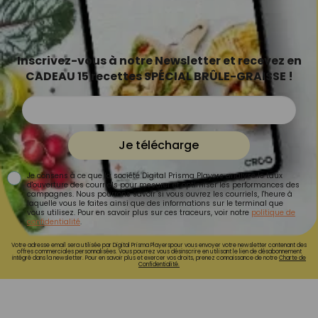
Inscrivez-vous à notre Newsletter et recevez en
CADEAU 15 recettes SPÉCIAL BRÛLE-GRAISSE !
Je télécharge
Je consens à ce que la société Digital Prisma Players analyse le taux
d'ouverture des courriels pour mesurer et optimiser les performances des
campagnes. Nous pourrons savoir si vous ouvrez les courriels, l'heure à
laquelle vous le faites ainsi que des informations sur le terminal que
vous utilisez. Pour en savoir plus sur ces traceurs, voir notre
politique de
confidentialité
.
Votre adresse email sera utilisée par Digital Prisma Playerspour vous envoyer votre newsletter contenant des
offres commerciales personnalisées. Vous pourrez vous désinscrire en utilisant le lien de désabonnement
intégré dans la newsletter. Pour en savoir plus et exercer vos droits, prenez connaissance de notre
Charte de
Confidentialité.