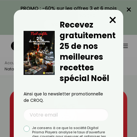
×
PROMO : -60% sur les offres 3 et 6 mois
×
avec le code CROQ60
Recevez
VOIR LA PROMO
gratuitement
25 de nos
meilleures
Accueil
Actus
Bien-Être
recettes
Natalophobie : Tout Savoir Sur La Peur De Noël
spécial Noël
Ainsi que la newsletter promotionnelle
de CROQ.
Je consens à ce que la société Digital
Prisma Players analyse le taux d'ouverture
des courriels pour mesurer et optimiser les