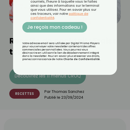
courriels, l'heure à laquelle vous le faites
ainsi que des informations sur le terminal
que vous utilisez. Pour en savoir plus sur
ces traceurs, voir notre
politique de
confidentialité
.
Je reçois mon cadeau !
Recette de cocktail : Fraise
Votre adresse email sera utilisée par Digital Prisma Players
pour vous envoyer votre newsletter contenant des offres
tonique !
commerciales personnalisées. Vous pourrez vous
désinscrire en utilisant le lien de désabonnement intégré
dans la newsletter. Pour en savoir plus et exercer vos droits,
prenez connaissance de notre
Charte de Confidentialité
.
Découvrez les 11 menus CROQ
Par
Thomas Sanchez
RECETTES
Publié le
23/09/2024