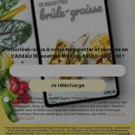
Inscrivez-vous à notre Newsletter et recevez en
CADEAU 15 recettes SPÉCIAL BRÛLE-GRAISSE !
Je télécharge
Je consens à ce que la société Digital Prisma Players analyse le taux
d'ouverture des courriels pour mesurer et optimiser les performances des
campagnes. Nous pourrons savoir si vous ouvrez les courriels, l'heure à
laquelle vous le faites ainsi que des informations sur le terminal que
vous utilisez. Pour en savoir plus sur ces traceurs, voir notre
politique de
confidentialité
.
Votre adresse email sera utilisée par Digital Prisma Playerspour vous envoyer votre newsletter contenant des
offres commerciales personnalisées. Vous pourrez vous désinscrire en utilisant le lien de désabonnement
intégré dans la newsletter. Pour en savoir plus et exercer vos droits, prenez connaissance de notre
Charte de