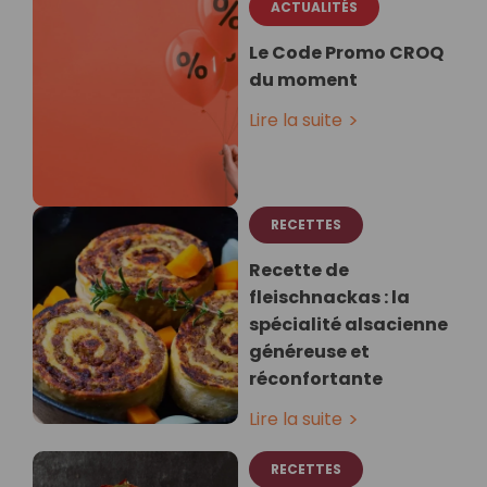
ACTUALITÉS
Le Code Promo CROQ
du moment
Lire la suite
RECETTES
Recette de
fleischnackas : la
spécialité alsacienne
généreuse et
réconfortante
Lire la suite
RECETTES