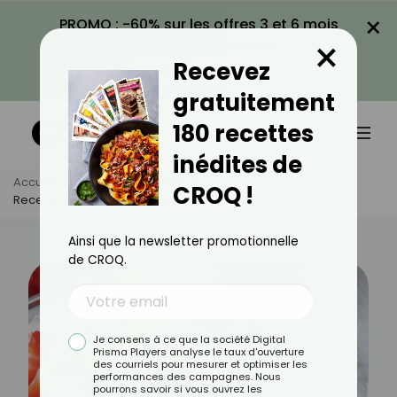
×
PROMO : -60% sur les offres 3 et 6 mois
×
avec le code CROQ60
Recevez
VOIR LA PROMO
gratuitement
180 recettes
inédites de
Accueil
Actus
Recettes
CROQ !
Recette De Cocktail : Fraise Tonique !
Ainsi que la newsletter promotionnelle
de CROQ.
Je consens à ce que la société Digital
Prisma Players analyse le taux d'ouverture
des courriels pour mesurer et optimiser les
performances des campagnes. Nous
pourrons savoir si vous ouvrez les