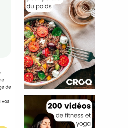
r
ne
nge de
a vos