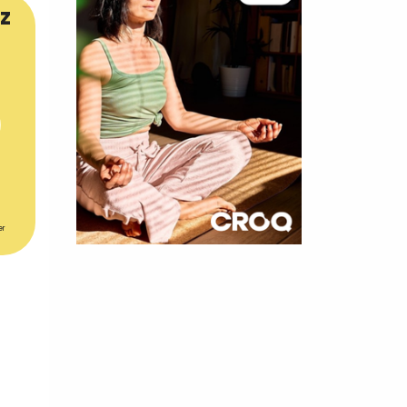
z
er
×
t 180
 CROQ
nnelle de