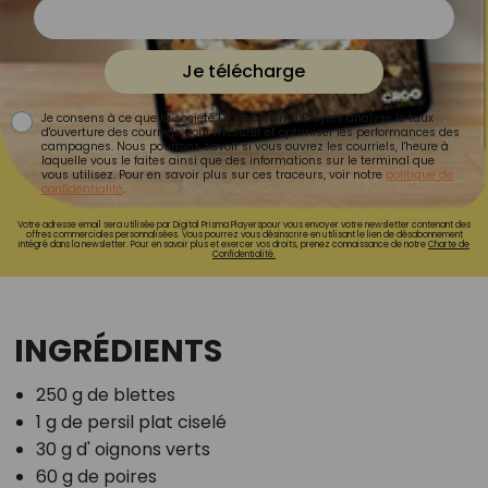
Je télécharge
Je consens à ce que la société Digital Prisma Players analyse le taux
d'ouverture des courriels pour mesurer et optimiser les performances des
campagnes. Nous pourrons savoir si vous ouvrez les courriels, l'heure à
laquelle vous le faites ainsi que des informations sur le terminal que
vous utilisez. Pour en savoir plus sur ces traceurs, voir notre
politique de
confidentialité
.
Votre adresse email sera utilisée par Digital Prisma Playerspour vous envoyer votre newsletter contenant des
offres commerciales personnalisées. Vous pourrez vous désinscrire en utilisant le lien de désabonnement
intégré dans la newsletter. Pour en savoir plus et exercer vos droits, prenez connaissance de notre
Charte de
Confidentialité.
INGRÉDIENTS
250 g de blettes
1 g de persil plat ciselé
30 g d' oignons verts
60 g de poires