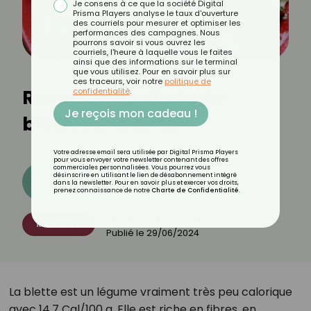
Je consens à ce que la société Digital
Prisma Players analyse le taux d'ouverture
des courriels pour mesurer et optimiser les
performances des campagnes. Nous
pourrons savoir si vous ouvrez les
courriels, l'heure à laquelle vous le faites
ainsi que des informations sur le terminal
que vous utilisez. Pour en savoir plus sur
ces traceurs, voir notre
politique de
Recette de salade de
confidentialité
.
Je reçois mon cadeau !
blettes et poires
Votre adresse email sera utilisée par Digital Prisma Players
pour vous envoyer votre newsletter contenant des offres
commerciales personnalisées. Vous pourrez vous
désinscrire en utilisant le lien de désabonnement intégré
Découvrez les 11 menus CROQ
dans la newsletter. Pour en savoir plus et exercer vos droits,
prenez connaissance de notre
Charte de Confidentialité
.
Par
Thomas Sanchez
RECETTES
Publié le
29/06/2024
La blette est un légume vraiment très peu calorique
avec 14,7 Cal/100 g. Elle est riche en fibres, en