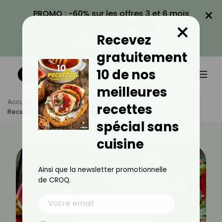
×
PROMO : -60% sur les offres 3 et 6 mois
×
avec le code CROQ60
Recevez
VOIR LA PROMO
gratuitement
10 de nos
meilleures
Accueil
Actus
Recettes
recettes
Recette De Salade De Blettes Et Poires
spécial sans
cuisine
Ainsi que la newsletter promotionnelle
de CROQ.