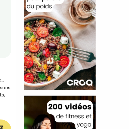
s…
 sans
ts,
z