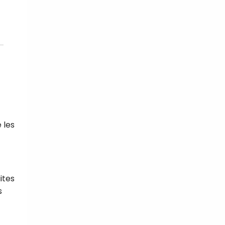
 les
ites
s