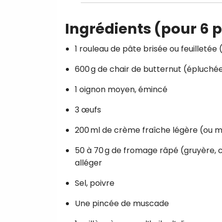
Ingrédients (pour 6 
1 rouleau de pâte brisée ou feuilleté
600 g de chair de butternut (épluché
1 oignon moyen, émincé
3 œufs
200 ml de crème fraîche légère (ou m
50 à 70 g de fromage râpé (gruyère,
alléger
Sel, poivre
Une pincée de muscade