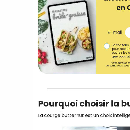
en 
E-mail
Je consens 
pour mesure
ouvrez les c
que vous uti
Votre adresse em
personnalisées. Vous 
Pourquoi choisir la b
La courge butternut est un choix intellige