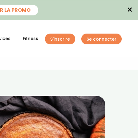
×
R LA PROMO
vices
Fitness
S'inscrire
Se connecter