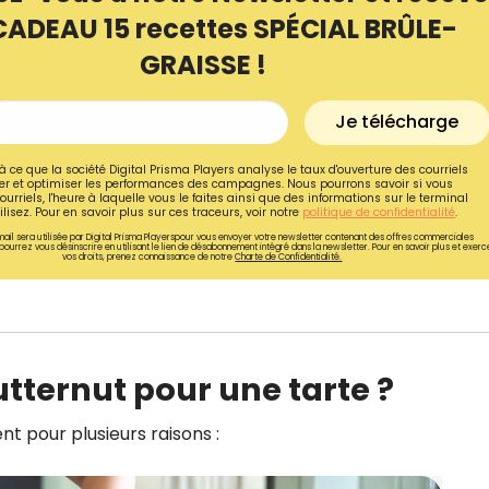
CADEAU 15 recettes SPÉCIAL BRÛLE-
GRAISSE !
Je télécharge
à ce que la société Digital Prisma Players analyse le taux d'ouverture des courriels
r et optimiser les performances des campagnes. Nous pourrons savoir si vous
ourriels, l'heure à laquelle vous le faites ainsi que des informations sur le terminal
lisez. Pour en savoir plus sur ces traceurs, voir notre
politique de confidentialité
.
ail sera utilisée par Digital Prisma Playerspour vous envoyer votre newsletter contenant des offres commerciales
pourrez vous désinscrire en utilisant le lien de désabonnement intégré dans la newsletter. Pour en savoir plus et exerc
vos droits, prenez connaissance de notre
Charte de Confidentialité.
Recevez gratuitemen
utternut pour une tarte ?
recettes inédites de
!
nt pour plusieurs raisons :
Ainsi que la newsletter promotio