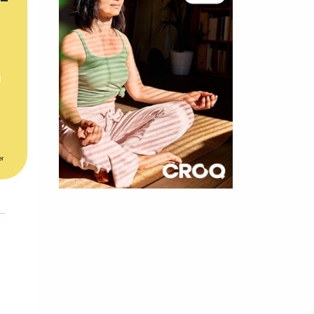
er
×
t 180
 CROQ
nnelle de