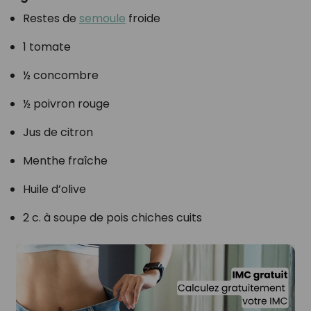
Restes de
semoule
froide
1 tomate
½ concombre
½ poivron rouge
Jus de citron
Menthe fraîche
Huile d’olive
2 c. à soupe de pois chiches cuits