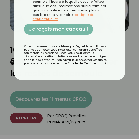
courriels, l'heure à laquelle vous le faites
ainsi que des informations sur le terminal
que vous utilisez. Pour en savoir plus sur
ces traceurs, voir notre
politique de
confidentialité
.
Je reçois mon cadeau !
10 recettes faciles et
Votre adresse email sera utilisée par Digital Prisma Players
pour vous envoyer votre newsletter contenant des offres
commerciales personnalisées. Vous pourrez vous
désinscrire en utilisant le lien de désabonnement intégré
équilibrées pour cuisiner
dans la newsletter. Pour en savoir plus et exercer vos droits,
prenez connaissance de notre
Charte de Confidentialité
.
les restes de semoule
Découvrez les 11 menus CROQ
Par
CROQ Recettes
RECETTES
Publié le
21/12/2025