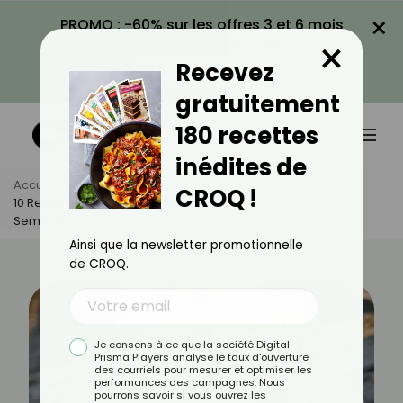
×
PROMO : -60% sur les offres 3 et 6 mois
×
avec le code CROQ60
Recevez
VOIR LA PROMO
gratuitement
180 recettes
inédites de
Accueil
Actus
Recettes
CROQ !
10 Recettes Faciles Et Équilibrées Pour Cuisiner Les Restes De
Semoule
Ainsi que la newsletter promotionnelle
de CROQ.
Je consens à ce que la société Digital
Prisma Players analyse le taux d'ouverture
des courriels pour mesurer et optimiser les
performances des campagnes. Nous
pourrons savoir si vous ouvrez les