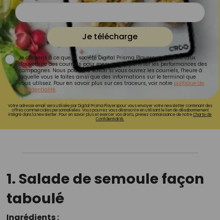
Je télécharge
Je consens à ce que la société Digital Prisma Players analyse le taux
d'ouverture des courriels pour mesurer et optimiser les performances des
campagnes. Nous pourrons savoir si vous ouvrez les courriels, l'heure à
laquelle vous le faites ainsi que des informations sur le terminal que
vous utilisez. Pour en savoir plus sur ces traceurs, voir notre
politique de
confidentialité
.
Votre adresse email sera utilisée par Digital Prisma Playerspour vous envoyer votre newsletter contenant des
offres commerciales personnalisées. Vous pourrez vous désinscrire en utilisant le lien de désabonnement
intégré dans la newsletter. Pour en savoir plus et exercer vos droits, prenez connaissance de notre
Charte de
Confidentialité.
1. Salade de semoule façon
taboulé
Ingrédients :