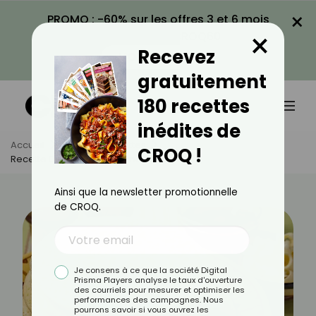
×
PROMO : -60% sur les offres 3 et 6 mois
×
avec le code CROQ60
Recevez
VOIR LA PROMO
gratuitement
180 recettes
inédites de
Accueil
Actus
Recettes
CROQ !
Recette De Galette De Semoule Légère
Ainsi que la newsletter promotionnelle
de CROQ.
Je consens à ce que la société Digital
Prisma Players analyse le taux d'ouverture
des courriels pour mesurer et optimiser les
performances des campagnes. Nous
pourrons savoir si vous ouvrez les