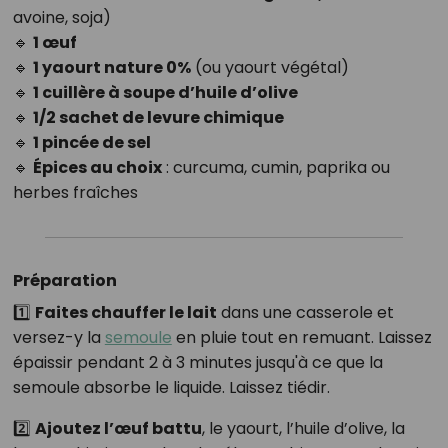
avoine, soja)
🔹
1 œuf
🔹
1 yaourt nature 0%
(ou yaourt végétal)
🔹
1 cuillère à soupe d’huile d’olive
🔹
1/2 sachet de levure chimique
🔹
1 pincée de sel
🔹
Épices au choix
: curcuma, cumin, paprika ou
herbes fraîches
Préparation
1️⃣
Faites chauffer le lait
dans une casserole et
versez-y la
semoule
en pluie tout en remuant. Laissez
épaissir pendant 2 à 3 minutes jusqu'à ce que la
semoule absorbe le liquide. Laissez tiédir.
2️⃣
Ajoutez l’œuf battu
, le yaourt, l’huile d’olive, la