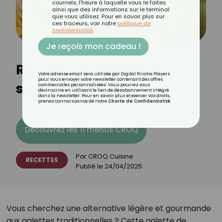
courriels, l'heure à laquelle vous le faites
ainsi que des informations sur le terminal
que vous utilisez. Pour en savoir plus sur
ces traceurs, voir notre
politique de
confidentialité
.
Je reçois mon cadeau !
Recette de galette de
Votre adresse email sera utilisée par Digital Prisma Players
pour vous envoyer votre newsletter contenant des offres
semoule légère
commerciales personnalisées. Vous pourrez vous
désinscrire en utilisant le lien de désabonnement intégré
dans la newsletter. Pour en savoir plus et exercer vos droits,
prenez connaissance de notre
Charte de Confidentialité
.
Découvrez les 11 menus CROQ
Par
CROQ Cuisine
RECETTES
Publié le
24/04/2025
Vous cherchez une alternative légère et gourmande
aux galettes traditionnelles ? Cette galette de