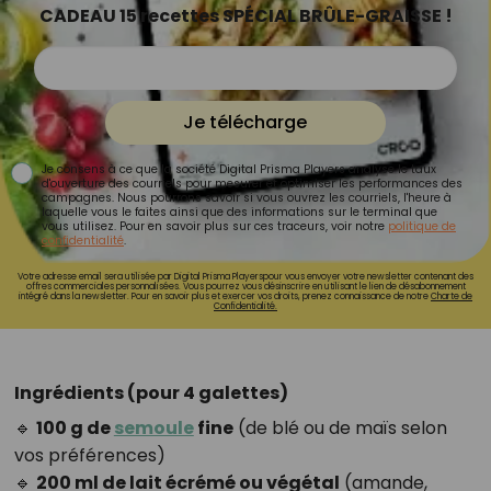
CADEAU 15 recettes SPÉCIAL BRÛLE-GRAISSE !
Je télécharge
Je consens à ce que la société Digital Prisma Players analyse le taux
d'ouverture des courriels pour mesurer et optimiser les performances des
campagnes. Nous pourrons savoir si vous ouvrez les courriels, l'heure à
laquelle vous le faites ainsi que des informations sur le terminal que
vous utilisez. Pour en savoir plus sur ces traceurs, voir notre
politique de
confidentialité
.
Votre adresse email sera utilisée par Digital Prisma Playerspour vous envoyer votre newsletter contenant des
offres commerciales personnalisées. Vous pourrez vous désinscrire en utilisant le lien de désabonnement
intégré dans la newsletter. Pour en savoir plus et exercer vos droits, prenez connaissance de notre
Charte de
Confidentialité.
Ingrédients (pour 4 galettes)
🔹
100 g de
semoule
fine
(de blé ou de maïs selon
vos préférences)
🔹
200 ml de lait écrémé ou végétal
(amande,