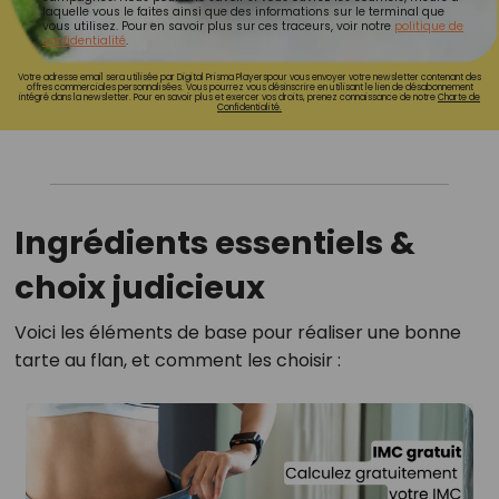
laquelle vous le faites ainsi que des informations sur le terminal que
vous utilisez. Pour en savoir plus sur ces traceurs, voir notre
politique de
confidentialité
.
Votre adresse email sera utilisée par Digital Prisma Playerspour vous envoyer votre newsletter contenant des
offres commerciales personnalisées. Vous pourrez vous désinscrire en utilisant le lien de désabonnement
intégré dans la newsletter. Pour en savoir plus et exercer vos droits, prenez connaissance de notre
Charte de
Confidentialité.
Ingrédients essentiels &
choix judicieux
Voici les éléments de base pour réaliser une bonne
tarte au flan, et comment les choisir :