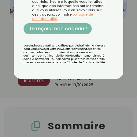
courriels, l'heure à laquelle vous le faites
ainsi que des informations sur le terminal
que vous utilisez. Pour en savoir plus sur
ces traceurs, voir notre
politique de
confidentialité
.
Je reçois mon cadeau !
Recette de tarte au flan
Votre adresse email sera utilisée par Digital Prisma Players
pour vous envoyer votre newsletter contenant des offres
commerciales personnalisées. Vous pourrez vous
désinscrire en utilisant le lien de désabonnement intégré
dans la newsletter. Pour en savoir plus et exercer vos droits,
Découvrez les 11 menus CROQ
prenez connaissance de notre
Charte de Confidentialité
.
Par
CROQ Minceur
RECETTES
Publié le
13/10/2025
Sommaire