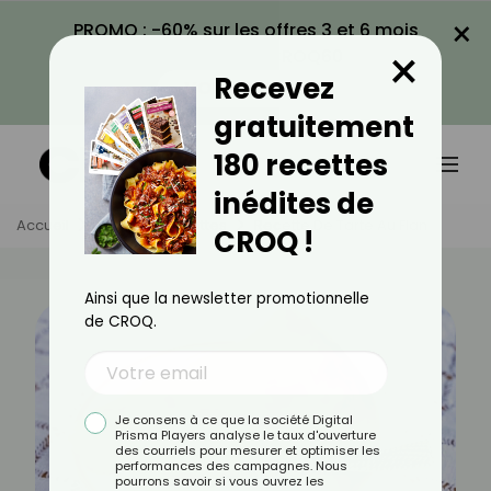
×
PROMO : -60% sur les offres 3 et 6 mois
×
avec le code CROQ60
Recevez
VOIR LA PROMO
gratuitement
180 recettes
inédites de
Accueil
Actus
Recettes
Recette De Tarte Au Flan
CROQ !
Ainsi que la newsletter promotionnelle
de CROQ.
Je consens à ce que la société Digital
Prisma Players analyse le taux d'ouverture
des courriels pour mesurer et optimiser les
performances des campagnes. Nous
pourrons savoir si vous ouvrez les