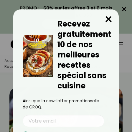
×
PROMO : -60% sur les offres 3 et 6 mois
×
avec le code CROQ60
Recevez
VOIR LA PROMO
gratuitement
10 de nos
meilleures
Accueil
Actus
Recettes
recettes
Recette De Wrap Aux Figues Et Viande Des Grisons
spécial sans
cuisine
Ainsi que la newsletter promotionnelle
de CROQ.