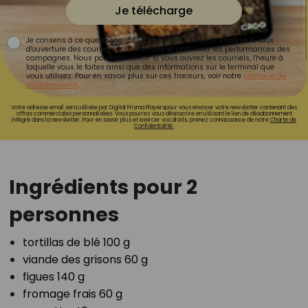
Je télécharge
Je consens à ce que la société Digital Prisma Players analyse le taux
d'ouverture des courriels pour mesurer et optimiser les performances des
campagnes. Nous pourrons savoir si vous ouvrez les courriels, l'heure à
laquelle vous le faites ainsi que des informations sur le terminal que
vous utilisez. Pour en savoir plus sur ces traceurs, voir notre
politique de
confidentialité
.
Votre adresse email sera utilisée par Digital Prisma Playerspour vous envoyer votre newsletter contenant des
offres commerciales personnalisées. Vous pourrez vous désinscrire en utilisant le lien de désabonnement
intégré dans la newsletter. Pour en savoir plus et exercer vos droits, prenez connaissance de notre
Charte de
Confidentialité.
Ingrédients pour 2
personnes
tortillas de blé 100 g⁣
viande des grisons 60 g⁣
figues 140 g⁣
fromage frais 60 g⁣