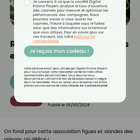
Je consens à ce que la société Digital
Prisma Players analyse le taux d'ouverture
des courriels pour mesurer et optimiser les
performances des campagnes. Nous
pourrons savoir si vous ouvrez les
courriels, l'heure à laquelle vous le faites
ainsi que des informations sur le terminal
que vous utilisez. Pour en savoir plus sur
ces traceurs, voir notre
politique de
Recette de wrap aux figues
confidentialité
.
Je reçois mon cadeau !
et viande des grisons
Votre adresse email sera utilisée par Digital Prisma Players
pour vous envoyer votre newsletter contenant des offres
commerciales personnalisées. Vous pourrez vous
désinscrire en utilisant le lien de désabonnement intégré
Découvrez les 11 menus CROQ
dans la newsletter. Pour en savoir plus et exercer vos droits,
prenez connaissance de notre
Charte de Confidentialité
.
Par
Thomas Sanchez
RECETTES
Publié le
05/05/2024
On fond pour cette association figues et viandes des
grisons. Un délice ! ⁣⁣