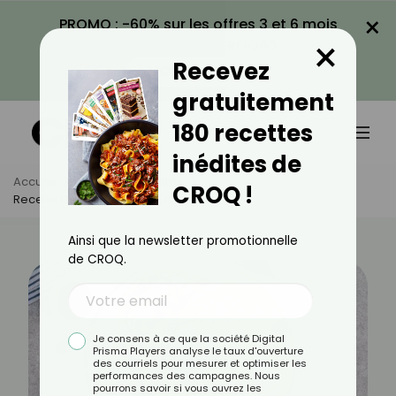
×
PROMO : -60% sur les offres 3 et 6 mois
×
avec le code CROQ60
Recevez
VOIR LA PROMO
gratuitement
180 recettes
inédites de
Accueil
Actus
Recettes
CROQ !
Recette Des Pancakes À L'Air Fryer
Ainsi que la newsletter promotionnelle
de CROQ.
Je consens à ce que la société Digital
Prisma Players analyse le taux d'ouverture
des courriels pour mesurer et optimiser les
performances des campagnes. Nous
pourrons savoir si vous ouvrez les