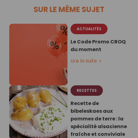
SUR LE MÊME SUJET
ACTUALITÉS
Le Code Promo CROQ
du moment
Lire la suite
RECETTES
Recette de
bibeleskaes aux
pommes de terre : la
spécialité alsacienne
fraîche et conviviale