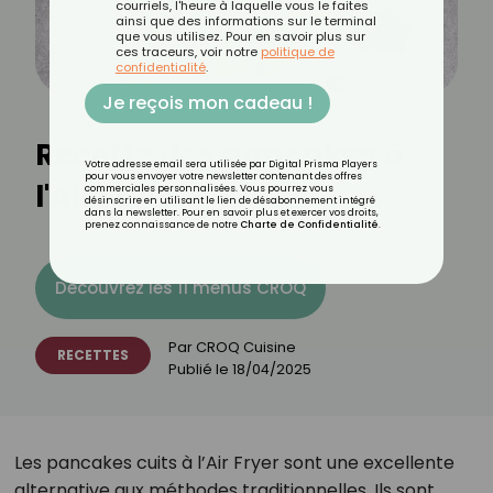
courriels, l'heure à laquelle vous le faites
ainsi que des informations sur le terminal
que vous utilisez. Pour en savoir plus sur
ces traceurs, voir notre
politique de
confidentialité
.
Je reçois mon cadeau !
Recette des pancakes à
Votre adresse email sera utilisée par Digital Prisma Players
pour vous envoyer votre newsletter contenant des offres
l'Air Fryer
commerciales personnalisées. Vous pourrez vous
désinscrire en utilisant le lien de désabonnement intégré
dans la newsletter. Pour en savoir plus et exercer vos droits,
prenez connaissance de notre
Charte de Confidentialité
.
Découvrez les 11 menus CROQ
Par
CROQ Cuisine
RECETTES
Publié le
18/04/2025
Les pancakes cuits à l’Air Fryer sont une excellente
alternative aux méthodes traditionnelles. Ils sont