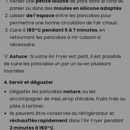
Verser une
petite louche
de pâte dans le fond du
panier ou dans des
moules en silicone adaptés
.
Laisser
de l’espace
entre les pancakes pour
permettre une bonne circulation de l’air chaud.
Cuire à
180°C pendant 5 à 7 minutes
, en
retournant les pancakes à mi-cuisson si
nécessaire.
💡
Astuce
: Si votre Air Fryer est petit, il est possible
de cuire les pancakes un par un ou en plusieurs
fournées.
4. Servir et déguster
Déguster les pancakes
nature
, ou les
accompagner de miel, sirop d’érable, fruits frais ou
pâte à tartiner.
Ils peuvent être conservés au réfrigérateur et
réchauffés rapidement
dans l’Air Fryer pendant
2 minutes à 160°C
.