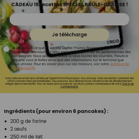
CADEAU 15 recettes SPÉCIAL BRÛLE-GRAISSE !
Je télécharge
Je consens à ce que la société Digital Prisma Players analyse le taux
d'ouverture des courriels pour mesurer et optimiser les performances des
campagnes. Nous pourrons savoir si vous ouvrez les courriels, l'heure à
laquelle vous le faites ainsi que des informations sur le terminal que
vous utilisez. Pour en savoir plus sur ces traceurs, voir notre
politique de
confidentialité
.
Votre adresse email sera utilisée par Digital Prisma Playerspour vous envoyer votre newsletter contenant des
offres commerciales personnalisées. Vous pourrez vous désinscrire en utilisant le lien de désabonnement
intégré dans la newsletter. Pour en savoir plus et exercer vos droits, prenez connaissance de notre
Charte de
Confidentialité.
Ingrédients (pour environ 6 pancakes) :
200 g de farine
2 œufs
250 ml de lait