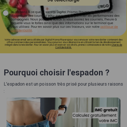
Je consens à ce que la société Digital Prisma Players analyse le taux
d'ouverture des courriels pour mesurer et optimiser les performances des
campagnes. Nous pourrons savoir si vous ouvrez les courriels, l'heure à
laquelle vous le faites ainsi que des informations sur le terminal que
vous utilisez. Pour en savoir plus sur ces traceurs, voir notre
politique de
confidentialité
.
Votre adresse email sera utilisée par Digital Prisma Playerspour vous envoyer votre newsletter contenant des
offres commerciales personnalisées. Vous pourrez vous désinscrire en utilisant le lien de désabonnement
intégré dans la newsletter. Pour en savoir plus et exercer vos droits, prenez connaissance de notre
Charte de
Confidentialité.
Pourquoi choisir l'espadon ?
L'espadon est un poisson très prisé pour plusieurs raisons
: