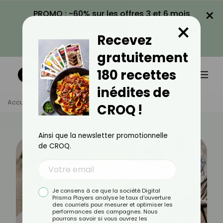
×
PROMO : -60% sur les offres 3 et 6 mois
×
avec le code CROQ60
Recevez
VOIR LA PROMO
gratuitement
180 recettes
inédites de
Accueil
Actus
Recettes
Recette D'espadon Grillé
CROQ !
Ainsi que la newsletter promotionnelle
de CROQ.
Je consens à ce que la société Digital
Prisma Players analyse le taux d'ouverture
des courriels pour mesurer et optimiser les
performances des campagnes. Nous
pourrons savoir si vous ouvrez les