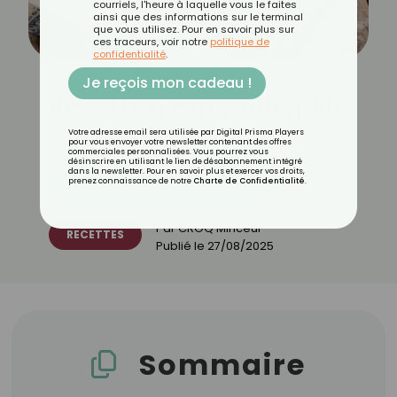
courriels, l'heure à laquelle vous le faites
ainsi que des informations sur le terminal
que vous utilisez. Pour en savoir plus sur
ces traceurs, voir notre
politique de
confidentialité
.
Je reçois mon cadeau !
Recette d'espadon grillé
Votre adresse email sera utilisée par Digital Prisma Players
pour vous envoyer votre newsletter contenant des offres
commerciales personnalisées. Vous pourrez vous
désinscrire en utilisant le lien de désabonnement intégré
dans la newsletter. Pour en savoir plus et exercer vos droits,
Découvrez les 11 menus CROQ
prenez connaissance de notre
Charte de Confidentialité
.
Par
CROQ Minceur
RECETTES
Publié le
27/08/2025
Sommaire