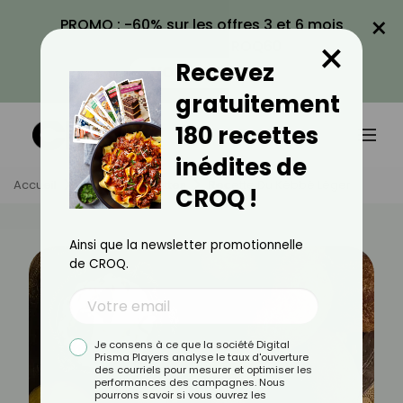
×
PROMO : -60% sur les offres 3 et 6 mois
×
avec le code CROQ60
Recevez
VOIR LA PROMO
gratuitement
180 recettes
inédites de
Accueil
Actus
Recettes
Recette Du Kébbé Léger
CROQ !
Ainsi que la newsletter promotionnelle
de CROQ.
Je consens à ce que la société Digital
Prisma Players analyse le taux d'ouverture
des courriels pour mesurer et optimiser les
performances des campagnes. Nous
pourrons savoir si vous ouvrez les