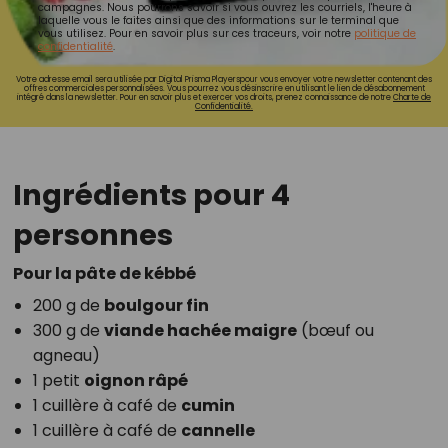
campagnes. Nous pourrons savoir si vous ouvrez les courriels, l'heure à
laquelle vous le faites ainsi que des informations sur le terminal que
vous utilisez. Pour en savoir plus sur ces traceurs, voir notre
politique de
confidentialité
.
Votre adresse email sera utilisée par Digital Prisma Playerspour vous envoyer votre newsletter contenant des
offres commerciales personnalisées. Vous pourrez vous désinscrire en utilisant le lien de désabonnement
intégré dans la newsletter. Pour en savoir plus et exercer vos droits, prenez connaissance de notre
Charte de
Confidentialité.
Ingrédients pour 4
personnes
Pour la pâte de kébbé
200 g de
boulgour fin
300 g de
viande hachée maigre
(bœuf ou
agneau)
1 petit
oignon râpé
1 cuillère à café de
cumin
1 cuillère à café de
cannelle