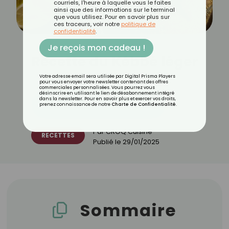
courriels, l'heure à laquelle vous le faites
ainsi que des informations sur le terminal
que vous utilisez. Pour en savoir plus sur
ces traceurs, voir notre
politique de
confidentialité
.
Je reçois mon cadeau !
Recette du Kébbé léger
Votre adresse email sera utilisée par Digital Prisma Players
pour vous envoyer votre newsletter contenant des offres
commerciales personnalisées. Vous pourrez vous
désinscrire en utilisant le lien de désabonnement intégré
dans la newsletter. Pour en savoir plus et exercer vos droits,
Découvrez les 11 menus CROQ
prenez connaissance de notre
Charte de Confidentialité
.
Par
CROQ Cuisine
RECETTES
Publié le
29/01/2025
Sommaire