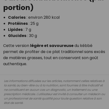
portion)
Calories
: environ 280 kcal
Protéines
: 25 g
Lipides
: 7 g
Glucides
: 30 g
Cette version
légère et savoureuse
du kébbé
permet de profiter de ce plat traditionnel sans excès
de matières grasses, tout en conservant son goût
authentique.
Les informations diffusées sur les articles, notamment celles relatives à
la santé, au bien-être ou à la nutrition, sont fournies à titre indicatif et
ne constituent en aucun cas un diagnostic, un traitement ou une
prescription médicale. L'utilisateur est invité à consulter un médecin ou
un professionnel de santé qualifié pour toute question relative à son
état de santé.