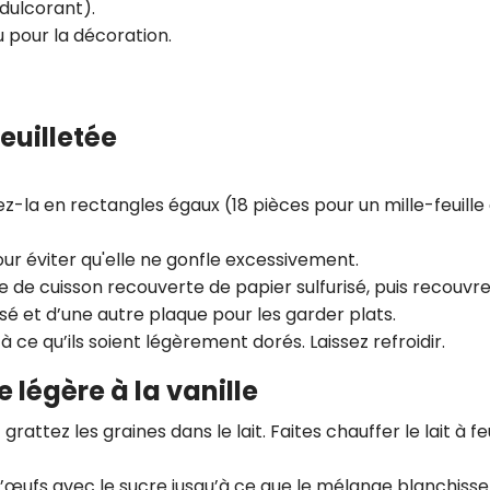
édulcorant).
u pour la décoration.
feuilletée
z-la en rectangles égaux (18 pièces pour un mille-feuille 
ur éviter qu'elle ne gonfle excessivement.
e de cuisson recouverte de papier sulfurisé, puis recouvr
risé et d’une autre plaque pour les garder plats.
à ce qu’ils soient légèrement dorés. Laissez refroidir.
e légère à la vanille
rattez les graines dans le lait. Faites chauffer le lait à fe
d’œufs avec le sucre jusqu’à ce que le mélange blanchisse