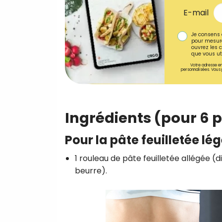
E-mail
Je consens 
pour mesure
ouvrez les c
que vous uti
Votre adresse em
personnalisées. Vous 
Ingrédients (pour 6 
Pour la pâte feuilletée lé
1 rouleau de pâte feuilletée allégée
beurre).