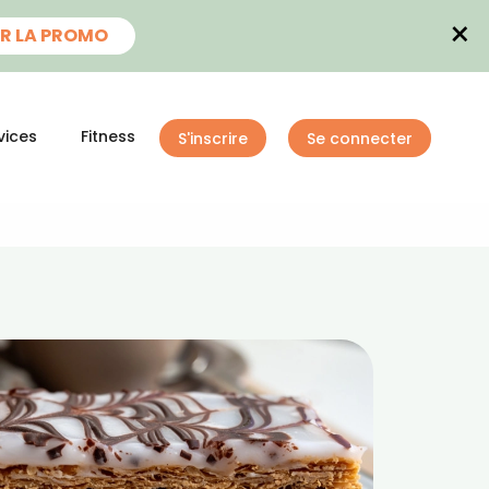
×
R LA PROMO
vices
Fitness
S'inscrire
Se connecter