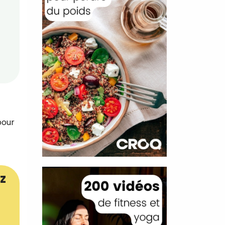
pour
z