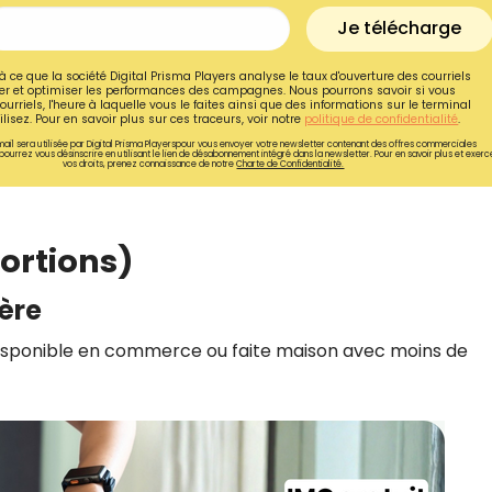
Je télécharge
à ce que la société Digital Prisma Players analyse le taux d'ouverture des courriels
r et optimiser les performances des campagnes. Nous pourrons savoir si vous
ourriels, l'heure à laquelle vous le faites ainsi que des informations sur le terminal
lisez. Pour en savoir plus sur ces traceurs, voir notre
politique de confidentialité
.
ail sera utilisée par Digital Prisma Playerspour vous envoyer votre newsletter contenant des offres commerciales
pourrez vous désinscrire en utilisant le lien de désabonnement intégré dans la newsletter. Pour en savoir plus et exerc
vos droits, prenez connaissance de notre
Charte de Confidentialité.
portions)
gère
 (disponible en commerce ou faite maison avec moins de
Recevez gratuitemen
recettes inédites de
!
Ainsi que la newsletter promotio