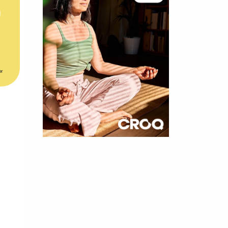
er
×
t 180
 CROQ
nnelle de