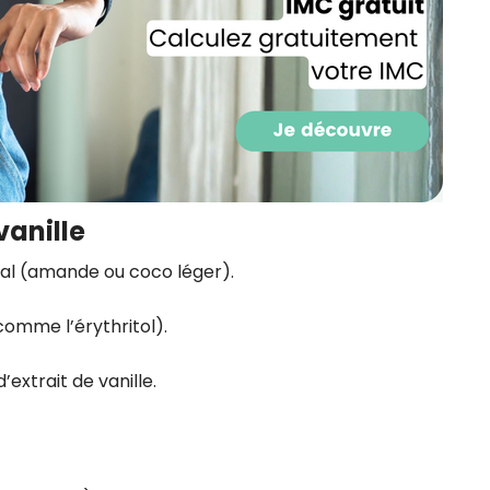
CROQ.
Je consens à ce que la société Digi
Prisma Players analyse le taux d'ou
des courriels pour mesurer et optim
performances des campagnes. No
pourrons savoir si vous ouvrez les co
l'heure à laquelle vous le faites ains
vanille
des informations sur le terminal qu
utilisez. Pour en savoir plus sur ces 
tal (amande ou coco léger).
voir notre
politique de confidentialit
Je reçois mon cadeau !
comme l’érythritol).
d’extrait de vanille.
Votre adresse email sera utilisée par Digital Prisma Playe
envoyer votre newsletter contenant des offres commercial
personnalisées. Vous pourrez vous désinscrire en utilisan
désabonnement intégré dans la newsletter. Pour en savoi
exercer vos droits, prenez connaissance de notre
Charte 
Confidentialité
.