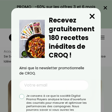
×
PROMO : -60% sur les offres 3 et 6 mois
×
avec le code CROQ60
Recevez
VOIR LA PROMO
gratuitement
180 recettes
inédites de
Accueil
Actus
Bien-Être
CROQ !
Se Scotcher La Bouche Pour Mieux Dormir : Bonne Ou Mauvaise
Idée ?
Ainsi que la newsletter promotionnelle
de CROQ.
Je consens à ce que la société Digital
Prisma Players analyse le taux d'ouverture
des courriels pour mesurer et optimiser les
performances des campagnes. Nous
pourrons savoir si vous ouvrez les