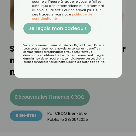
courriels, l'heure à laquelle vous le faites
ainsi que des informations sur le terminal
que vous utilisez. Pour en savoir plus sur
ces traceurs, voir notre
politique de
confidentialité
.
Je reçois mon cadeau !
Se scotcher la bouche pour
Votre adresse email sera utilisée par Digital Prisma Players
pour vous envoyer votre newsletter contenant des offres
commerciales personnalisées. Vous pourrez vous
désinscrire en utilisant le lien de désabonnement intégré
mieux dormir : bonne ou
dans la newsletter. Pour en savoir plus et exercer vos droits,
prenez connaissance de notre
Charte de Confidentialité
.
mauvaise idée ?
Découvrez les 11 menus CROQ
Par
CROQ Bien-être
BIEN-ÊTRE
Publié le
28/05/2025