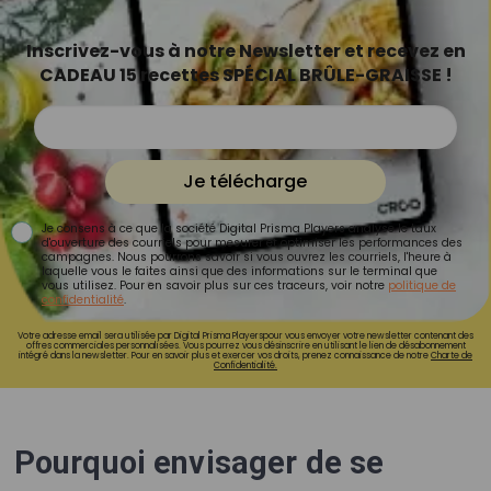
Inscrivez-vous à notre Newsletter et recevez en
CADEAU 15 recettes SPÉCIAL BRÛLE-GRAISSE !
Je télécharge
Je consens à ce que la société Digital Prisma Players analyse le taux
d'ouverture des courriels pour mesurer et optimiser les performances des
campagnes. Nous pourrons savoir si vous ouvrez les courriels, l'heure à
laquelle vous le faites ainsi que des informations sur le terminal que
vous utilisez. Pour en savoir plus sur ces traceurs, voir notre
politique de
confidentialité
.
Votre adresse email sera utilisée par Digital Prisma Playerspour vous envoyer votre newsletter contenant des
offres commerciales personnalisées. Vous pourrez vous désinscrire en utilisant le lien de désabonnement
intégré dans la newsletter. Pour en savoir plus et exercer vos droits, prenez connaissance de notre
Charte de
Confidentialité.
Pourquoi envisager de se