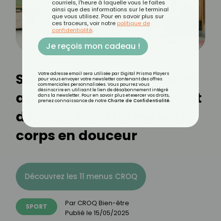
courriels, l'heure à laquelle vous le faites
ainsi que des informations sur le terminal
que vous utilisez. Pour en savoir plus sur
ces traceurs, voir notre
politique de
confidentialité
.
Je reçois mon cadeau !
Silhouette affinée et esprit
Votre adresse email sera utilisée par Digital Prisma Players
pour vous envoyer votre newsletter contenant des offres
commerciales personnalisées. Vous pourrez vous
désinscrire en utilisant le lien de désabonnement intégré
apaisé : cet enchaînement
dans la newsletter. Pour en savoir plus et exercer vos droits,
prenez connaissance de notre
Charte de Confidentialité
.
de yoga transforme votre
corps en douceur
Découvrez les 11 menus CROQ
Par
CROQ Bien-être
SPORT
Publié le
15/05/2025