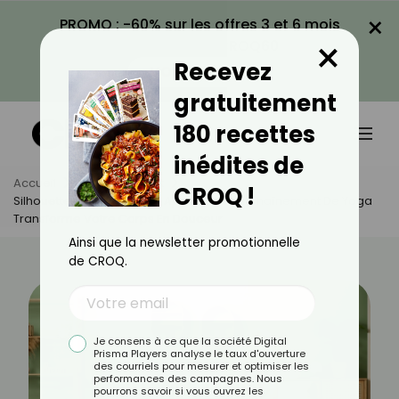
×
PROMO : -60% sur les offres 3 et 6 mois
×
avec le code CROQ60
Recevez
VOIR LA PROMO
gratuitement
180 recettes
inédites de
Accueil
Actus
Sport
CROQ !
Silhouette Affinée Et Esprit Apaisé : Cet Enchaînement De Yoga
Transforme Votre Corps En Douceur
Ainsi que la newsletter promotionnelle
de CROQ.
Je consens à ce que la société Digital
Prisma Players analyse le taux d'ouverture
des courriels pour mesurer et optimiser les
performances des campagnes. Nous
pourrons savoir si vous ouvrez les