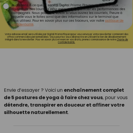
Je consens à ce que la société Digital Prisma Players analyse le taux
d'ouverture des courriels pour mesurer et optimiser les performances des
campagnes. Nous pourrons savoir si vous ouvrez les courriels, l'heure à
laquelle vous le faites ainsi que des informations sur le terminal que
vous utilisez. Pour en savoir plus sur ces traceurs, voir notre
politique de
confidentialité
.
Votre adresse email sera utilisée par Digital Prisma Playerspour vous envoyer votre newsletter contenant des
offres commerciales personnalisées. Vous pourrez vous désinscrire en utilisant le lien de désabonnement
intégré dans la newsletter. Pour en savoir plus et exercer vos droits, prenez connaissance de notre
Charte de
Confidentialité.
Envie d’essayer ? Voici un
enchaînement complet
de 5 postures de yoga à faire chez vous
, pour vous
détendre, transpirer en douceur et affiner votre
silhouette naturellement
.