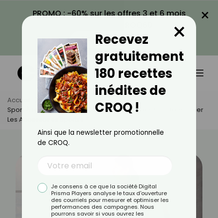
×
PROMO : -60% sur les offres 3 et 6 mois
×
avec le code CROQ60
Recevez
VOIR LA PROMO
gratuitement
180 recettes
inédites de
Accueil
Actus
Sport
CROQ !
Sport À La Maison : Quels Objets Du Quotidien Pour Remplacer
Les Accessoires Sportifs ?
Ainsi que la newsletter promotionnelle
de CROQ.
Je consens à ce que la société Digital
Prisma Players analyse le taux d'ouverture
des courriels pour mesurer et optimiser les
performances des campagnes. Nous
pourrons savoir si vous ouvrez les