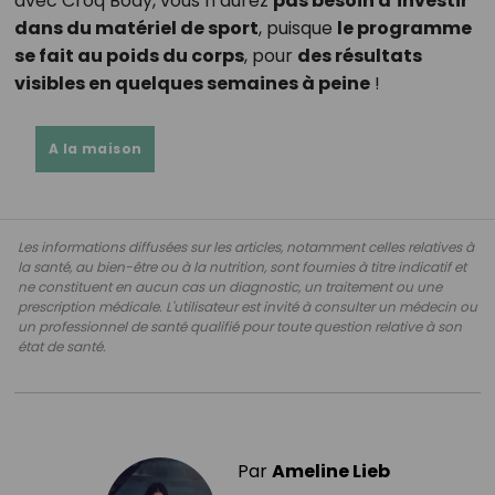
avec Croq’Body, vous n’aurez
pas besoin d’investir
dans du matériel de sport
, puisque
le programme
se fait au poids du corps
, pour
des résultats
visibles en quelques semaines à peine
!
A la maison
Les informations diffusées sur les articles, notamment celles relatives à
la santé, au bien-être ou à la nutrition, sont fournies à titre indicatif et
ne constituent en aucun cas un diagnostic, un traitement ou une
prescription médicale. L'utilisateur est invité à consulter un médecin ou
un professionnel de santé qualifié pour toute question relative à son
état de santé.
Par
Ameline Lieb