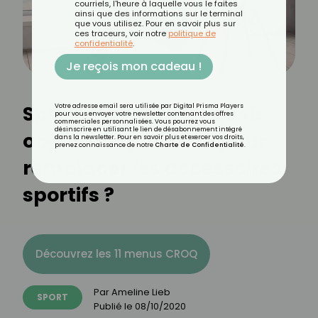
courriels, l'heure à laquelle vous le faites
ainsi que des informations sur le terminal
que vous utilisez. Pour en savoir plus sur
ces traceurs, voir notre
politique de
confidentialité
.
Je reçois mon cadeau !
Sport à la maison : quels
Votre adresse email sera utilisée par Digital Prisma Players
pour vous envoyer votre newsletter contenant des offres
commerciales personnalisées. Vous pourrez vous
désinscrire en utilisant le lien de désabonnement intégré
objets du quotidien pour
dans la newsletter. Pour en savoir plus et exercer vos droits,
prenez connaissance de notre
Charte de Confidentialité
.
remplacer les accessoires
sportifs ?
Découvrez les 11 menus CROQ
Par
Ameline Lieb
SPORT
Publié le
08/10/2020