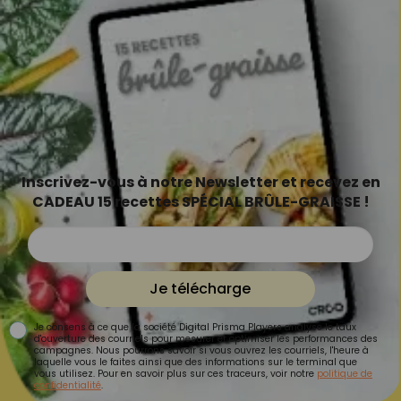
Inscrivez-vous à notre Newsletter et recevez en
CADEAU 15 recettes SPÉCIAL BRÛLE-GRAISSE !
Je télécharge
Je consens à ce que la société Digital Prisma Players analyse le taux
d'ouverture des courriels pour mesurer et optimiser les performances des
campagnes. Nous pourrons savoir si vous ouvrez les courriels, l'heure à
laquelle vous le faites ainsi que des informations sur le terminal que
vous utilisez. Pour en savoir plus sur ces traceurs, voir notre
politique de
confidentialité
.