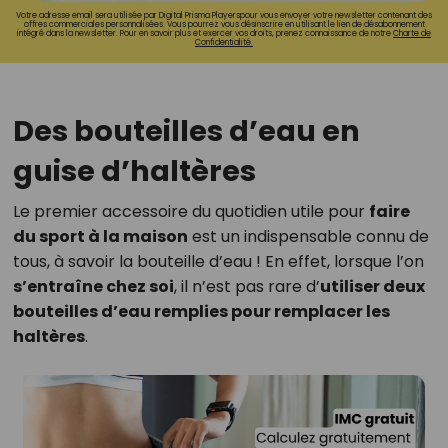
Votre adresse email sera utilisée par Digital Prisma Playerspour vous envoyer votre newsletter contenant des
offres commerciales personnalisées. Vous pourrez vous désinscrire en utilisant le lien de désabonnement
intégré dans la newsletter. Pour en savoir plus et exercer vos droits, prenez connaissance de notre
Charte de
Confidentialité.
Des bouteilles d’eau en
guise d’haltères
Le premier accessoire du quotidien utile pour
faire
du sport à la maison
est un indispensable connu de
tous, à savoir la bouteille d’eau ! En effet, lorsque l’on
s’entraîne chez soi
, il n’est pas rare d’
utiliser deux
bouteilles d’eau remplies pour remplacer les
haltères
.