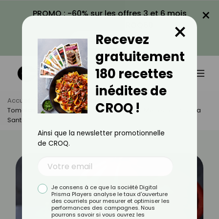
×
PROMO : -60% sur les offres 3 et 6 mois
×
avec le code CROQ60
Recevez
VOIR LA PROMO
gratuitement
180 recettes
inédites de
Accueil
Actus
Alimentation
CROQ !
Tomates Crues Ou Cuites : Lesquelles Sont Meilleures Pour La
Santé ?
Ainsi que la newsletter promotionnelle
de CROQ.
Je consens à ce que la société Digital
Prisma Players analyse le taux d'ouverture
des courriels pour mesurer et optimiser les
performances des campagnes. Nous
pourrons savoir si vous ouvrez les