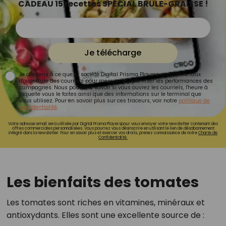
CADEAU 15 recettes SPÉCIAL BRÛLE-GRAISSE !
Je télécharge
Je consens à ce que la société Digital Prisma Players analyse le taux
d'ouverture des courriels pour mesurer et optimiser les performances des
campagnes. Nous pourrons savoir si vous ouvrez les courriels, l'heure à
laquelle vous le faites ainsi que des informations sur le terminal que
vous utilisez. Pour en savoir plus sur ces traceurs, voir notre
politique de
confidentialité
.
Votre adresse email sera utilisée par Digital Prisma Playerspour vous envoyer votre newsletter contenant des
offres commerciales personnalisées. Vous pourrez vous désinscrire en utilisant le lien de désabonnement
intégré dans la newsletter. Pour en savoir plus et exercer vos droits, prenez connaissance de notre
Charte de
Confidentialité.
Les bienfaits des tomates
Les tomates sont riches en vitamines, minéraux et
antioxydants. Elles sont une excellente source de :