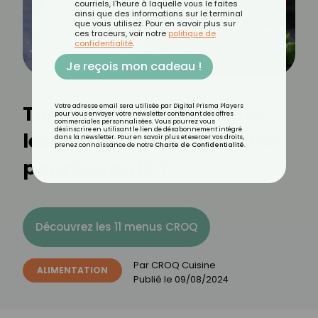
courriels, l'heure à laquelle vous le faites
ainsi que des informations sur le terminal
que vous utilisez. Pour en savoir plus sur
ces traceurs, voir notre
politique de
confidentialité
.
Je reçois mon cadeau !
Tomates crues ou cuites :
Votre adresse email sera utilisée par Digital Prisma Players
pour vous envoyer votre newsletter contenant des offres
commerciales personnalisées. Vous pourrez vous
désinscrire en utilisant le lien de désabonnement intégré
lesquelles sont meilleures
dans la newsletter. Pour en savoir plus et exercer vos droits,
prenez connaissance de notre
Charte de Confidentialité
.
pour la santé ?
Découvrez les 11 menus CROQ
Par
CROQ Cuisine
ALIMENTATION
Publié le
09/08/2024