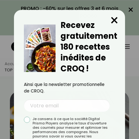
×
PROMO : -60% sur les offres 3 et 6 mois
×
avec le code CROQ60
Recevez
VOIR LA PROMO
gratuitement
180 recettes
inédites de
Accueil
Actus
Alimentation
CROQ !
TOP 10 Des Aliments Pour Déstocker Les Graisses
Ainsi que la newsletter promotionnelle
de CROQ.
Je consens à ce que la société Digital
Prisma Players analyse le taux d'ouverture
des courriels pour mesurer et optimiser les
performances des campagnes. Nous
pourrons savoir si vous ouvrez les