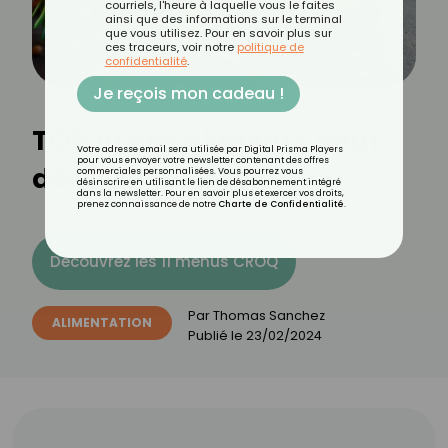
courriels, l'heure à laquelle vous le faites
ainsi que des informations sur le terminal
que vous utilisez. Pour en savoir plus sur
ces traceurs, voir notre
politique de
confidentialité
.
Je reçois mon cadeau !
TOP 10 des aliments pour
Votre adresse email sera utilisée par Digital Prisma Players
pour vous envoyer votre newsletter contenant des offres
déstocker les graisses
commerciales personnalisées. Vous pourrez vous
désinscrire en utilisant le lien de désabonnement intégré
dans la newsletter. Pour en savoir plus et exercer vos droits,
prenez connaissance de notre
Charte de Confidentialité
.
Découvrez les 11 menus CROQ
Par
Thomas Sanchez
ALIMENTATION
Publié le
23/02/2024