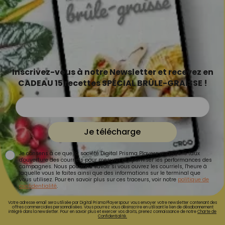
Inscrivez-vous à notre Newsletter et recevez en
CADEAU 15 recettes SPÉCIAL BRÛLE-GRAISSE !
Je télécharge
Je consens à ce que la société Digital Prisma Players analyse le taux
d'ouverture des courriels pour mesurer et optimiser les performances des
campagnes. Nous pourrons savoir si vous ouvrez les courriels, l'heure à
laquelle vous le faites ainsi que des informations sur le terminal que
vous utilisez. Pour en savoir plus sur ces traceurs, voir notre
politique de
confidentialité
.
Votre adresse email sera utilisée par Digital Prisma Playerspour vous envoyer votre newsletter contenant des
offres commerciales personnalisées. Vous pourrez vous désinscrire en utilisant le lien de désabonnement
intégré dans la newsletter. Pour en savoir plus et exercer vos droits, prenez connaissance de notre
Charte de
Confidentialité.