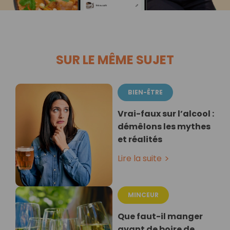
SUR LE MÊME SUJET
BIEN-ÊTRE
Vrai-faux sur l’alcool :
démêlons les mythes
et réalités
Lire la suite
MINCEUR
Que faut-il manger
avant de boire de