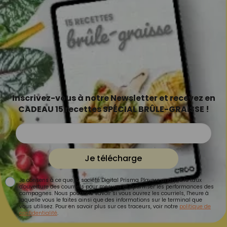
Inscrivez-vous à notre Newsletter et recevez en
CADEAU 15 recettes SPÉCIAL BRÛLE-GRAISSE !
Je télécharge
Je consens à ce que la société Digital Prisma Players analyse le taux
d'ouverture des courriels pour mesurer et optimiser les performances des
campagnes. Nous pourrons savoir si vous ouvrez les courriels, l'heure à
laquelle vous le faites ainsi que des informations sur le terminal que
vous utilisez. Pour en savoir plus sur ces traceurs, voir notre
politique de
confidentialité
.