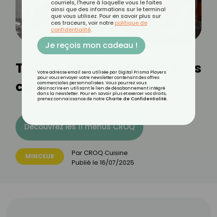
courriels, l'heure à laquelle vous le faites
ainsi que des informations sur le terminal
que vous utilisez. Pour en savoir plus sur
ces traceurs, voir notre
politique de
confidentialité
.
Je reçois mon cadeau !
TOP 10 des digestifs les plus
Votre adresse email sera utilisée par Digital Prisma Players
pour vous envoyer votre newsletter contenant des offres
caloriques
commerciales personnalisées. Vous pourrez vous
désinscrire en utilisant le lien de désabonnement intégré
dans la newsletter. Pour en savoir plus et exercer vos droits,
prenez connaissance de notre
Charte de Confidentialité
.
Découvrez les 11 menus CROQ
Par
CROQ Cuisine
MINCEUR
Publié le
16/07/2025