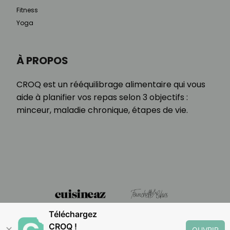
Fitness
Yoga
À PROPOS
CROQ est un rééquilibrage alimentaire qui vous
aide à planifier vos repas selon 3 objectifs :
minceur, maladie chronique, étapes de vie.
Téléchargez
CROQ !
✕
OUVRIR