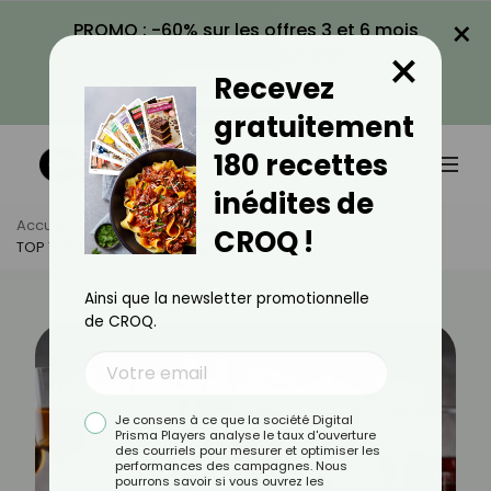
×
PROMO : -60% sur les offres 3 et 6 mois
×
avec le code CROQ60
Recevez
VOIR LA PROMO
gratuitement
180 recettes
inédites de
Accueil
Actus
Minceur
CROQ !
TOP 10 Des Digestifs Les Plus Caloriques
Ainsi que la newsletter promotionnelle
de CROQ.
Je consens à ce que la société Digital
Prisma Players analyse le taux d'ouverture
des courriels pour mesurer et optimiser les
performances des campagnes. Nous
pourrons savoir si vous ouvrez les