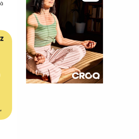
 à
z
×
t 180
 CROQ
er
nnelle de