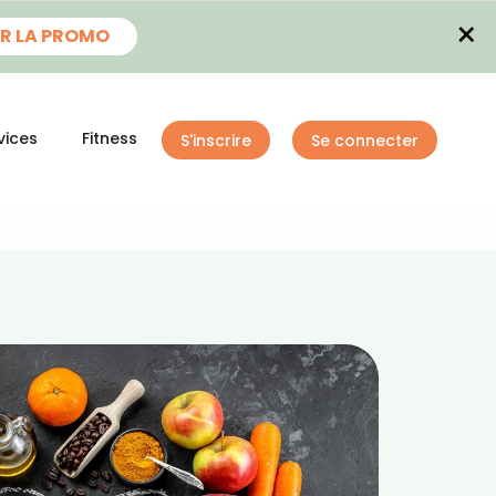
×
R LA PROMO
vices
Fitness
S'inscrire
Se connecter