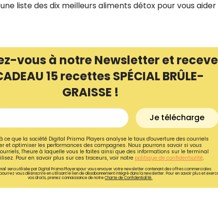
une liste des dix meilleurs aliments détox pour vous aider
ez-vous à notre Newsletter et receve
CADEAU 15 recettes SPÉCIAL BRÛLE-
GRAISSE !
Je télécharge
à ce que la société Digital Prisma Players analyse le taux d'ouverture des courriels
r et optimiser les performances des campagnes. Nous pourrons savoir si vous
ourriels, l'heure à laquelle vous le faites ainsi que des informations sur le terminal
Recevez gratuitemen
lisez. Pour en savoir plus sur ces traceurs, voir notre
politique de confidentialité
.
ail sera utilisée par Digital Prisma Playerspour vous envoyer votre newsletter contenant des offres commerciales
recettes inédites de
pourrez vous désinscrire en utilisant le lien de désabonnement intégré dans la newsletter. Pour en savoir plus et exerc
vos droits, prenez connaissance de notre
Charte de Confidentialité.
!
Ainsi que la newsletter promotio