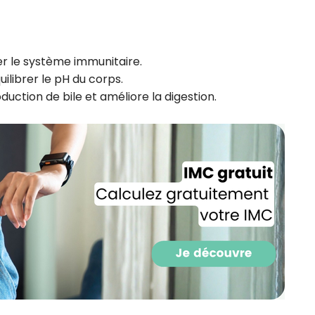
CROQ.
er le système immunitaire.
uilibrer le pH du corps.
Je consens à ce que la société Digi
Prisma Players analyse le taux d'ou
oduction de bile et améliore la digestion.
des courriels pour mesurer et optim
performances des campagnes. No
pourrons savoir si vous ouvrez les co
l'heure à laquelle vous le faites ains
des informations sur le terminal qu
utilisez. Pour en savoir plus sur ces 
voir notre
politique de confidentialit
Je reçois mon cadeau !
Votre adresse email sera utilisée par Digital Prisma Playe
envoyer votre newsletter contenant des offres commercial
personnalisées. Vous pourrez vous désinscrire en utilisan
désabonnement intégré dans la newsletter. Pour en savoi
exercer vos droits, prenez connaissance de notre
Charte 
Confidentialité
.