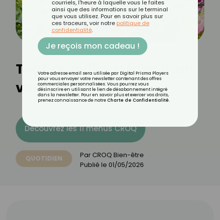
courriels, l'heure à laquelle vous le faites
ainsi que des informations sur le terminal
que vous utilisez. Pour en savoir plus sur
ces traceurs, voir notre
politique de
confidentialité
.
Je reçois mon cadeau !
Tout ce qu’il y a faire dans
Votre adresse email sera utilisée par Digital Prisma Players
pour vous envoyer votre newsletter contenant des offres
votre jardin en mai
commerciales personnalisées. Vous pourrez vous
désinscrire en utilisant le lien de désabonnement intégré
dans la newsletter. Pour en savoir plus et exercer vos droits,
prenez connaissance de notre
Charte de Confidentialité
.
Découvrez les 11 menus CROQ
Par
CROQ Bien-être
QUOTIDIEN
Publié le
01/05/2026