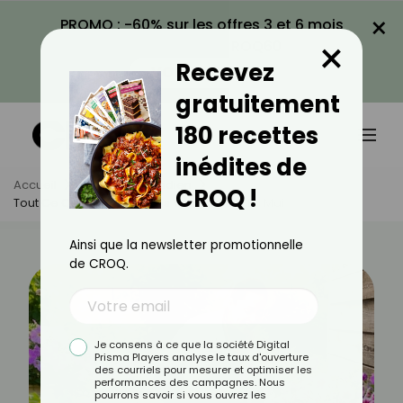
×
PROMO : -60% sur les offres 3 et 6 mois
×
avec le code CROQ60
Recevez
VOIR LA PROMO
gratuitement
180 recettes
inédites de
Accueil
Actus
Quotidien
CROQ !
Tout Ce Qu’il Y A Faire Dans Votre Jardin En Mai
Ainsi que la newsletter promotionnelle
de CROQ.
Je consens à ce que la société Digital
Prisma Players analyse le taux d'ouverture
des courriels pour mesurer et optimiser les
performances des campagnes. Nous
pourrons savoir si vous ouvrez les