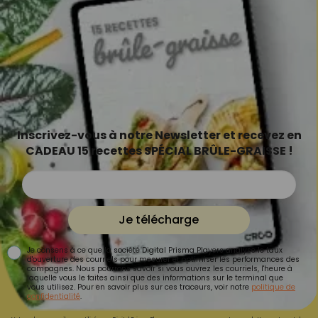
Inscrivez-vous à notre Newsletter et recevez en
CADEAU 15 recettes SPÉCIAL BRÛLE-GRAISSE !
Je télécharge
Je consens à ce que la société Digital Prisma Players analyse le taux
d'ouverture des courriels pour mesurer et optimiser les performances des
campagnes. Nous pourrons savoir si vous ouvrez les courriels, l'heure à
laquelle vous le faites ainsi que des informations sur le terminal que
vous utilisez. Pour en savoir plus sur ces traceurs, voir notre
politique de
confidentialité
.