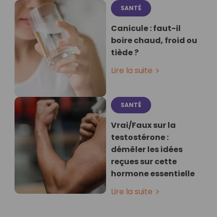
SANTÉ
Canicule : faut-il
boire chaud, froid ou
tiède ?
Lire la suite
SANTÉ
Vrai/Faux sur la
testostérone :
démêler les idées
reçues sur cette
hormone essentielle
Lire la suite