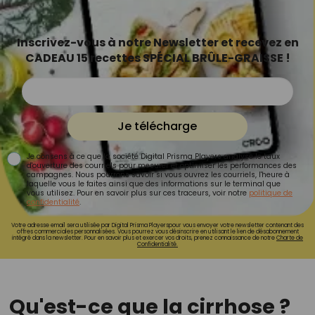
Inscrivez-vous à notre Newsletter et recevez en
CADEAU 15 recettes SPÉCIAL BRÛLE-GRAISSE !
Je télécharge
Je consens à ce que la société Digital Prisma Players analyse le taux
d'ouverture des courriels pour mesurer et optimiser les performances des
campagnes. Nous pourrons savoir si vous ouvrez les courriels, l'heure à
laquelle vous le faites ainsi que des informations sur le terminal que
vous utilisez. Pour en savoir plus sur ces traceurs, voir notre
politique de
confidentialité
.
Votre adresse email sera utilisée par Digital Prisma Playerspour vous envoyer votre newsletter contenant des
offres commerciales personnalisées. Vous pourrez vous désinscrire en utilisant le lien de désabonnement
intégré dans la newsletter. Pour en savoir plus et exercer vos droits, prenez connaissance de notre
Charte de
Confidentialité.
Qu'est-ce que la cirrhose ?