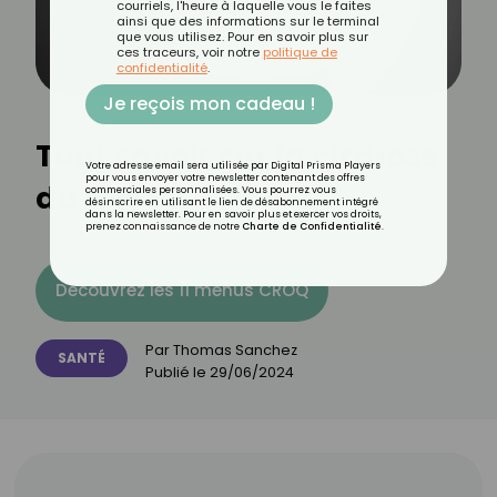
courriels, l'heure à laquelle vous le faites
ainsi que des informations sur le terminal
que vous utilisez. Pour en savoir plus sur
ces traceurs, voir notre
politique de
confidentialité
.
Je reçois mon cadeau !
Tout savoir sur la cirrhose
Votre adresse email sera utilisée par Digital Prisma Players
pour vous envoyer votre newsletter contenant des offres
du foie
commerciales personnalisées. Vous pourrez vous
désinscrire en utilisant le lien de désabonnement intégré
dans la newsletter. Pour en savoir plus et exercer vos droits,
prenez connaissance de notre
Charte de Confidentialité
.
Découvrez les 11 menus CROQ
Par
Thomas Sanchez
SANTÉ
Publié le
29/06/2024