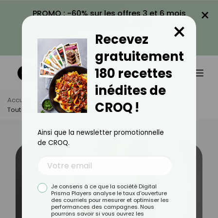
×
PROMO : -60% sur les offres 3 et 6 mois
×
avec le code CROQ60
Recevez
VOIR LA PROMO
gratuitement
180 recettes
inédites de
Accueil
Actus
Santé
CROQ !
Tout Savoir Sur La Cirrhose Du Foie
Ainsi que la newsletter promotionnelle
de CROQ.
Je consens à ce que la société Digital
Prisma Players analyse le taux d'ouverture
des courriels pour mesurer et optimiser les
performances des campagnes. Nous
pourrons savoir si vous ouvrez les