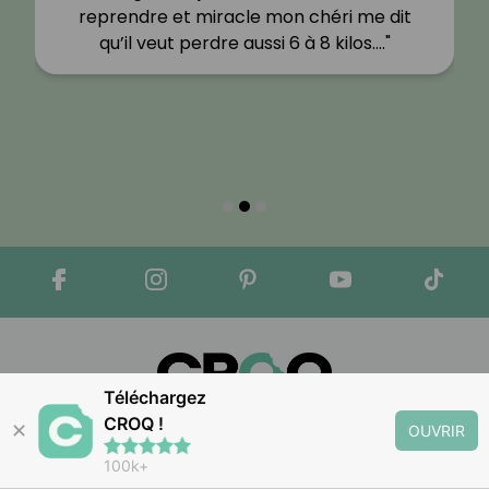
reprendre et miracle mon chéri me dit
qu’il veut perdre aussi 6 à 8 kilos.…"
Téléchargez
CROQ !
✕
Apple Store
Google Play
OUVRIR
100k+