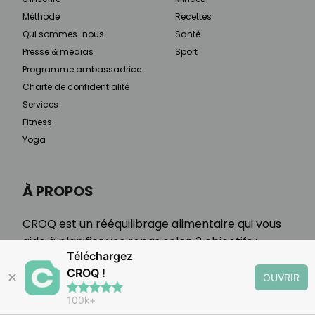
Méthode
Recettes
Qui sommes-nous
Santé
Presse & médias
Sport
Programme ambassadrice
Charte de confidentialité
Services
Fitness
Yoga
À PROPOS
CROQ est un rééquilibrage alimentaire qui vous
aide à planifier vos repas selon 3 objectifs :
Téléchargez
minceur, maladie chronique, étapes de vie.
CROQ !
✕
OUVRIR
100k+