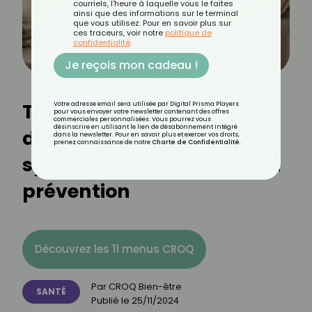
courriels, l'heure à laquelle vous le faites
ainsi que des informations sur le terminal
que vous utilisez. Pour en savoir plus sur
ces traceurs, voir notre
politique de
confidentialité
.
Je reçois mon cadeau !
Tout savoir sur la
Votre adresse email sera utilisée par Digital Prisma Players
pour vous envoyer votre newsletter contenant des offres
commerciales personnalisées. Vous pourrez vous
désinscrire en utilisant le lien de désabonnement intégré
diverticulite : causes,
dans la newsletter. Pour en savoir plus et exercer vos droits,
prenez connaissance de notre
Charte de Confidentialité
.
symptômes, traitement et
prévention
Découvrez les 11 menus CROQ
Par
CROQ Bien-être
SANTÉ
Publié le
25/11/2024