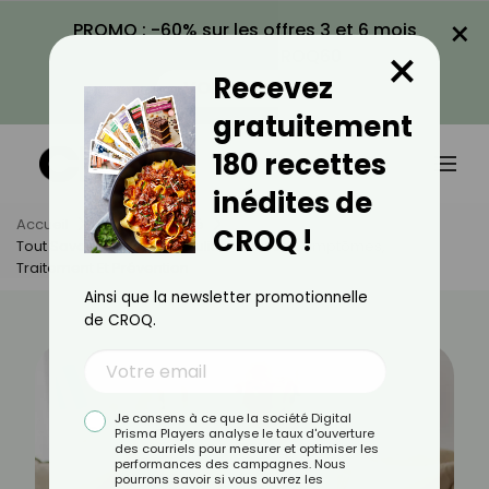
×
PROMO : -60% sur les offres 3 et 6 mois
×
avec le code CROQ60
Recevez
VOIR LA PROMO
gratuitement
180 recettes
inédites de
Accueil
Actus
Santé
CROQ !
Tout Savoir Sur La Diverticulite : Causes, Symptômes,
Traitement Et Prévention
Ainsi que la newsletter promotionnelle
de CROQ.
Je consens à ce que la société Digital
Prisma Players analyse le taux d'ouverture
des courriels pour mesurer et optimiser les
performances des campagnes. Nous
pourrons savoir si vous ouvrez les