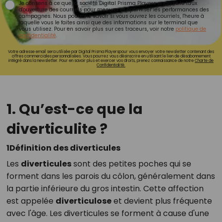
Je consens à ce que la société Digital Prisma Players analyse le taux
d'ouverture des courriels pour mesurer et optimiser les performances des
campagnes. Nous pourrons savoir si vous ouvrez les courriels, l'heure à
laquelle vous le faites ainsi que des informations sur le terminal que
vous utilisez. Pour en savoir plus sur ces traceurs, voir notre
politique de
confidentialité
.
Votre adresse email sera utilisée par Digital Prisma Playerspour vous envoyer votre newsletter contenant des
offres commerciales personnalisées. Vous pourrez vous désinscrire en utilisant le lien de désabonnement
intégré dans la newsletter. Pour en savoir plus et exercer vos droits, prenez connaissance de notre
Charte de
Confidentialité.
1. Qu’est-ce que la
diverticulite ?
1Définition des diverticules
Les
diverticules
sont des petites poches qui se
forment dans les parois du côlon, généralement dans
la partie inférieure du gros intestin. Cette affection
est appelée
diverticulose
et devient plus fréquente
avec l'âge. Les diverticules se forment à cause d'une