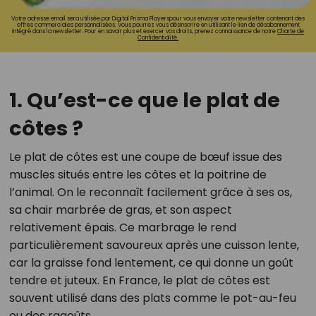
Votre adresse email sera utilisée par Digital Prisma Playerspour vous envoyer votre newsletter contenant des
offres commerciales personnalisées. Vous pourrez vous désinscrire en utilisant le lien de désabonnement
intégré dans la newsletter. Pour en savoir plus et exercer vos droits, prenez connaissance de notre
Charte de
Confidentialité.
1. Qu’est-ce que le plat de
côtes ?
Le plat de côtes est une coupe de bœuf issue des
muscles situés entre les côtes et la poitrine de
l’animal. On le reconnaît facilement grâce à ses os,
sa chair marbrée de gras, et son aspect
relativement épais. Ce marbrage le rend
particulièrement savoureux après une cuisson lente,
car la graisse fond lentement, ce qui donne un goût
tendre et juteux. En France, le plat de côtes est
souvent utilisé dans des plats comme le pot-au-feu
ou des ragoûts.