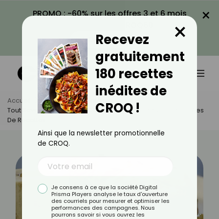
×
PROMO : -60% sur les offres 3 et 6 mois
×
avec le code CROQ60
Recevez
VOIR LA PROMO
gratuitement
180 recettes
inédites de
Accueil
Actus
Alimentation
CROQ !
Tout Savoir Sur Le Plat De Côtes : Préparation, Cuisson Et Idées
De Recettes
Ainsi que la newsletter promotionnelle
de CROQ.
Je consens à ce que la société Digital
Prisma Players analyse le taux d'ouverture
des courriels pour mesurer et optimiser les
performances des campagnes. Nous
pourrons savoir si vous ouvrez les