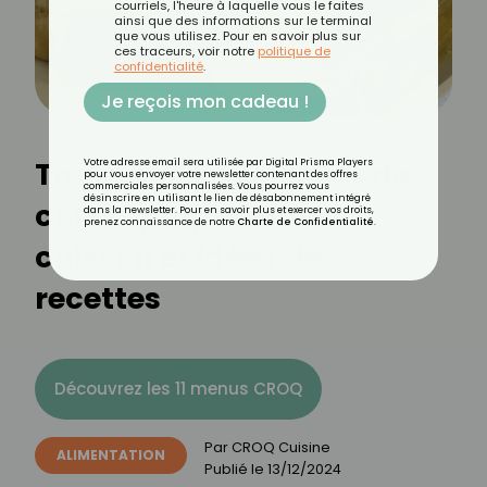
courriels, l'heure à laquelle vous le faites
ainsi que des informations sur le terminal
que vous utilisez. Pour en savoir plus sur
ces traceurs, voir notre
politique de
confidentialité
.
Je reçois mon cadeau !
Tout savoir sur le plat de
Votre adresse email sera utilisée par Digital Prisma Players
pour vous envoyer votre newsletter contenant des offres
commerciales personnalisées. Vous pourrez vous
désinscrire en utilisant le lien de désabonnement intégré
côtes : préparation,
dans la newsletter. Pour en savoir plus et exercer vos droits,
prenez connaissance de notre
Charte de Confidentialité
.
cuisson et idées de
recettes
Découvrez les 11 menus CROQ
Par
CROQ Cuisine
ALIMENTATION
Publié le
13/12/2024