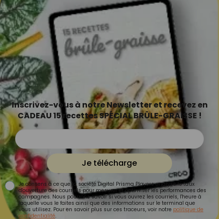
Inscrivez-vous à notre Newsletter et recevez en
CADEAU 15 recettes SPÉCIAL BRÛLE-GRAISSE !
Je télécharge
Je consens à ce que la société Digital Prisma Players analyse le taux
d'ouverture des courriels pour mesurer et optimiser les performances des
campagnes. Nous pourrons savoir si vous ouvrez les courriels, l'heure à
laquelle vous le faites ainsi que des informations sur le terminal que
vous utilisez. Pour en savoir plus sur ces traceurs, voir notre
politique de
confidentialité
.