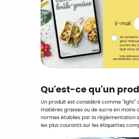
E-mail
Je consens 
pour mesure
ouvrez les c
que vous uti
Votre adresse em
personnalisées. Vous 
Qu'est-ce qu'un produ
Un produit est considéré comme "light" ou
matières grasses ou de sucre en moins q
normes établies par la réglementation
les plus courants sur les étiquettes com