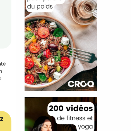
nté
n
e
z