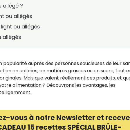
u allégé ?
ht ou allégés
light ou allégés
u allégés
 en popularité auprès des personnes soucieuses de leur sa
ction en calories, en matières grasses ou en sucre, tout e
s originales. Mais que valent réellement ces produits, et qu
s votre alimentation ? Découvrons les avantages, les
ntelligemment.
ez-vous à notre Newsletter et receve
CADEAU 15 recettes SPÉCIAL BRÛLE-