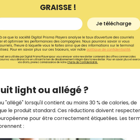
GRAISSE !
Je télécharge
à ce que la société Digital Prisma Players analyse le taux d'ouverture des courriels
r et optimiser les performances des campagnes. Nous pourrons savoir si vous
ourriels, l'heure à laquelle vous le faites ainsi que des informations sur le terminal
lisez. Pour en savoir plus sur ces traceurs, voir notre
politique de confidentialité
.
ail sera utilisée par Digital Prisma Playerspour vous envoyer votre newsletter contenant des offres commerciales
pourrez vous désinscrire en utilisant le lien de désabonnement intégré dans la newsletter. Pour en savoir plus et exerc
vos droits, prenez connaissance de notre
Charte de Confidentialité.
it light ou allégé ?
Recevez gratuitemen
 "allégé" lorsqu'il contient au moins 30 % de calories, de
ue le produit standard. Ces réductions doivent respecter
recettes inédites de
 européenne pour être correctement étiquetées. Les ter
!
prennent :
Ainsi que la newsletter promotio