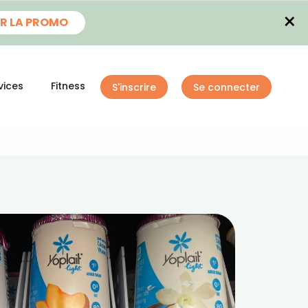
×
R LA PROMO
vices
Fitness
S'inscrire
Se connecter