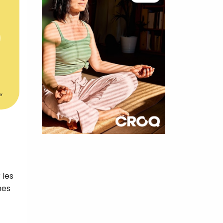
er
×
t 180
 les
 CROQ
mes
nnelle de