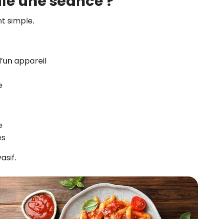
le une séance ?
t simple.
d’un appareil
e
e
es
asif.