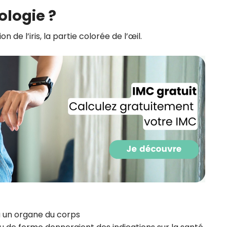
CROQ.
dologie ?
 de l’iris, la partie colorée de l’œil.
Je consens à ce que la société Digi
Prisma Players analyse le taux d'ou
des courriels pour mesurer et optim
performances des campagnes. No
pourrons savoir si vous ouvrez les co
l'heure à laquelle vous le faites ains
des informations sur le terminal qu
utilisez. Pour en savoir plus sur ces 
voir notre
politique de confidentialit
Je reçois mon cadeau !
Votre adresse email sera utilisée par Digital Prisma Playe
envoyer votre newsletter contenant des offres commercial
personnalisées. Vous pourrez vous désinscrire en utilisan
désabonnement intégré dans la newsletter. Pour en savoi
exercer vos droits, prenez connaissance de notre
Charte 
Confidentialité
.
à un organe du corps