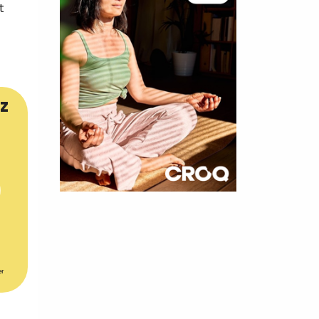
t
z
×
t 180
 CROQ
er
nnelle de