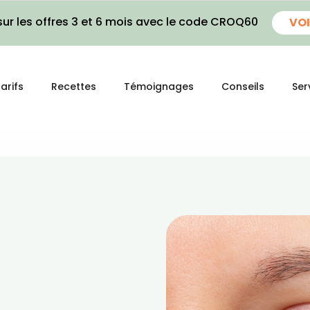
ur les offres 3 et 6 mois avec le code CROQ60
VOI
arifs
Recettes
Témoignages
Conseils
Ser