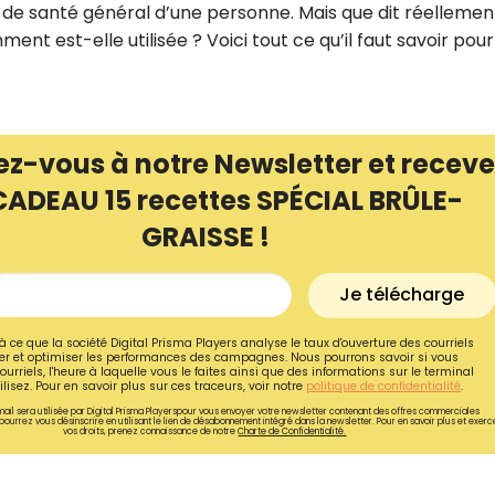
tat de santé général d’une personne. Mais que dit réellemen
ent est-elle utilisée ? Voici tout ce qu’il faut savoir pour
ez-vous à notre Newsletter et receve
CADEAU 15 recettes SPÉCIAL BRÛLE-
GRAISSE !
Je télécharge
à ce que la société Digital Prisma Players analyse le taux d'ouverture des courriels
r et optimiser les performances des campagnes. Nous pourrons savoir si vous
Recevez gratuitemen
ourriels, l'heure à laquelle vous le faites ainsi que des informations sur le terminal
lisez. Pour en savoir plus sur ces traceurs, voir notre
politique de confidentialité
.
recettes inédites de
ail sera utilisée par Digital Prisma Playerspour vous envoyer votre newsletter contenant des offres commerciales
pourrez vous désinscrire en utilisant le lien de désabonnement intégré dans la newsletter. Pour en savoir plus et exerc
!
vos droits, prenez connaissance de notre
Charte de Confidentialité.
Ainsi que la newsletter promotio