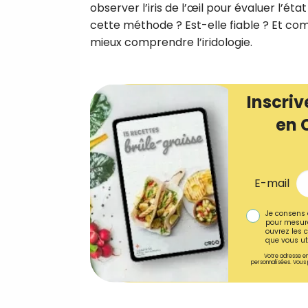
observer l’iris de l’œil pour évaluer l’é
cette méthode ? Est-elle fiable ? Et comm
mieux comprendre l’iridologie.
Inscriv
en 
E-mail
Je consens 
pour mesure
ouvrez les c
que vous uti
Votre adresse em
personnalisées. Vous 