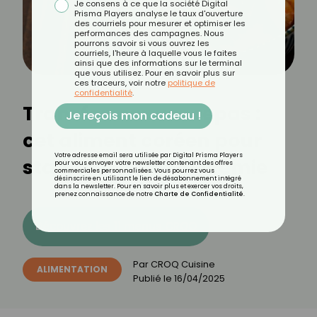
Je consens à ce que la société Digital
Prisma Players analyse le taux d'ouverture
des courriels pour mesurer et optimiser les
performances des campagnes. Nous
pourrons savoir si vous ouvrez les
courriels, l'heure à laquelle vous le faites
ainsi que des informations sur le terminal
que vous utilisez. Pour en savoir plus sur
ces traceurs, voir notre
politique de
confidentialité
.
Transformez vos repas :
Je reçois mon cadeau !
cet aliment coréen pour
Votre adresse email sera utilisée par Digital Prisma Players
stabiliser votre glycémie
pour vous envoyer votre newsletter contenant des offres
commerciales personnalisées. Vous pourrez vous
désinscrire en utilisant le lien de désabonnement intégré
dans la newsletter. Pour en savoir plus et exercer vos droits,
prenez connaissance de notre
Charte de Confidentialité
.
Découvrez les 11 menus CROQ
Par
CROQ Cuisine
ALIMENTATION
Publié le
16/04/2025