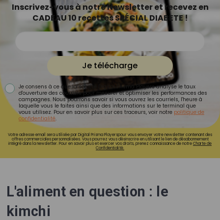
Inscrivez-vous à notre Newsletter et recevez en
CADEAU 10 recettes SPÉCIAL DIABETE !
Je télécharge
Je consens à ce que la société Digital Prisma Players analyse le taux
d'ouverture des courriels pour mesurer et optimiser les performances des
campagnes. Nous pourrons savoir si vous ouvrez les courriels, l'heure à
laquelle vous le faites ainsi que des informations sur le terminal que
vous utilisez. Pour en savoir plus sur ces traceurs, voir notre
politique de
confidentialité
.
Votre adresse email sera utilisée par Digital Prisma Playerspour vous envoyer votre newsletter contenant des
offres commerciales personnalisées. Vous pourrez vous désinscrire en utilisant le lien de désabonnement
intégré dans la newsletter. Pour en savoir plus et exercer vos droits, prenez connaissance de notre
Charte de
Confidentialité.
L'aliment en question : le
kimchi