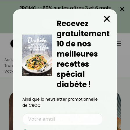
×
PROMO : -60% sur les offres 3 et 6 mois
×
avec le code CROQ60
Recevez
VOIR LA PROMO
gratuitement
10 de nos
meilleures
Accueil
Actus
Alimentation
recettes
Transformez Vos Repas : Cet Aliment Coréen Pour Stabiliser
Votre Glycémie
spécial
diabète !
Ainsi que la newsletter promotionnelle
de CROQ.