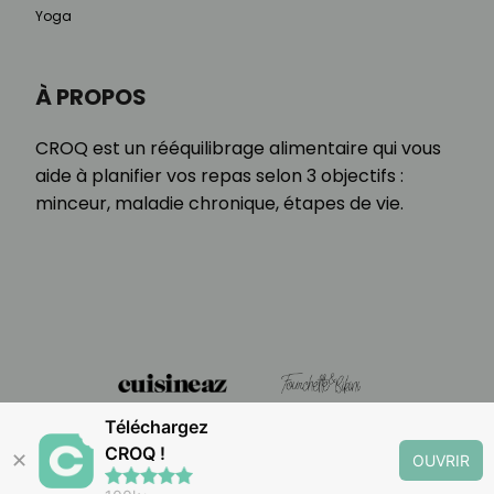
Yoga
À PROPOS
CROQ est un rééquilibrage alimentaire qui vous
aide à planifier vos repas selon 3 objectifs :
minceur, maladie chronique, étapes de vie.
Téléchargez
CROQ !
✕
OUVRIR