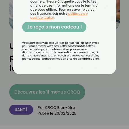
courriels, l'heure à laquelle vous le faites
ainsi que des informations sur le terminal
que vous utilisez. Pour en savoir plus sur
ces traceurs, voir notre
politique de
confidentialité
.
Je reçois mon cadeau !
Un simple geste quotidien
Votre adresse email sera utilisée par Digital Prisma Players
pour vous envoyer votre newsletter contenant des offres
commerciales personnalisées. Vous pourrez vous
désinscrire en utilisant le lien de désabonnement intégré
pour réduire les risques de
dans la newsletter. Pour en savoir plus et exercer vos droits,
prenez connaissance de notre
Charte de Confidentialité
.
la maladie d'Alzheimer
Découvrez les 11 menus CROQ
Par
CROQ Bien-être
SANTÉ
Publié le
23/02/2025