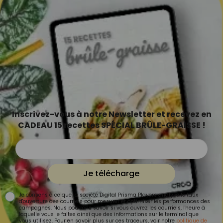
Inscrivez-vous à notre Newsletter et recevez en
CADEAU 15 recettes SPÉCIAL BRÛLE-GRAISSE !
Je télécharge
Je consens à ce que la société Digital Prisma Players analyse le taux
d'ouverture des courriels pour mesurer et optimiser les performances des
campagnes. Nous pourrons savoir si vous ouvrez les courriels, l'heure à
laquelle vous le faites ainsi que des informations sur le terminal que
vous utilisez. Pour en savoir plus sur ces traceurs, voir notre
politique de