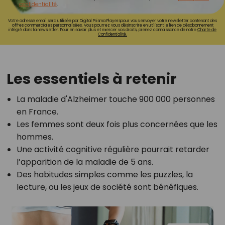
confidentialité
.
Votre adresse email sera utilisée par Digital Prisma Playerspour vous envoyer votre newsletter contenant des
offres commerciales personnalisées. Vous pourrez vous désinscrire en utilisant le lien de désabonnement
intégré dans la newsletter. Pour en savoir plus et exercer vos droits, prenez connaissance de notre
Charte de
Confidentialité.
Les essentiels à retenir
La maladie d'Alzheimer touche 900 000 personnes
en France.
Les femmes sont deux fois plus concernées que les
hommes.
Une activité cognitive régulière pourrait retarder
l’apparition de la maladie de 5 ans.
Des habitudes simples comme les puzzles, la
lecture, ou les jeux de société sont bénéfiques.