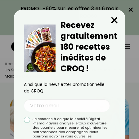
×
PROMO : -60% sur les offres 3 et 6 mois
×
avec le code CROQ60
Recevez
VOIR LA PROMO
gratuitement
180 recettes
inédites de
Accueil
Actus
Santé
CROQ !
Un Simple Geste Quotidien Pour Réduire Les Risques De La
Maladie D'Alzheimer
Ainsi que la newsletter promotionnelle
de CROQ.
Je consens à ce que la société Digital
Prisma Players analyse le taux d'ouverture
des courriels pour mesurer et optimiser les
performances des campagnes. Nous
pourrons savoir si vous ouvrez les