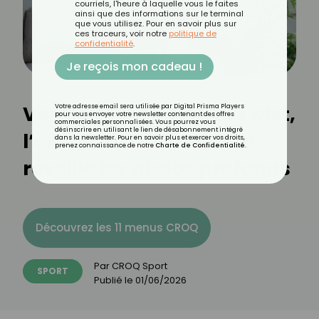
courriels, l'heure à laquelle vous le faites
ainsi que des informations sur le terminal
que vous utilisez. Pour en savoir plus sur
ces traceurs, voir notre
politique de
confidentialité
.
Je reçois mon cadeau !
Ventre plat : le Snake Twist,
Votre adresse email sera utilisée par Digital Prisma Players
pour vous envoyer votre newsletter contenant des offres
commerciales personnalisées. Vous pourrez vous
désinscrire en utilisant le lien de désabonnement intégré
l’exercice de Pilates qui
dans la newsletter. Pour en savoir plus et exercer vos droits,
prenez connaissance de notre
Charte de Confidentialité
.
réveille les abdos profonds
Découvrez les 11 menus CROQ
Par
CROQ Sport
SPORT
Publié le
01/06/2026