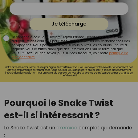
Je télécharge
Je consens à ce que la société Digital Prisma Players analyse le taux
d'ouverture des courriels pour mesurer et optimiser les performances des
campagnes. Nous pourrons savoir si vous ouvrez les courriels, l'heure à
laquelle vous le faites ainsi que des informations sur le terminal que
vous utilisez. Pour en savoir plus sur ces traceurs, voir notre
politique de
confidentialité
.
Votre adresse email sera utilisée par Digital Prisma Playerspour vous envoyer votre newsletter contenant des
offres commerciales personnalisées. Vous pourrez vous désinscrire en utilisant le lien de désabonnement
intégré dans la newsletter. Pour en savoir plus et exercer vos droits, prenez connaissance de notre
Charte de
Confidentialité.
Pourquoi le Snake Twist
est-il si intéressant ?
Le Snake Twist est un
exercice
complet qui demande
: