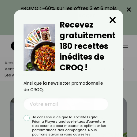
×
PROMO : -60% sur les offres 3 et 6 mois
×
avec le code CROQ60
Recevez
VOIR LA PROMO
gratuitement
180 recettes
inédites de
Accueil
Actus
Sport
CROQ !
Ventre Plat : Le Snake Twist, L’exercice De Pilates Qui Réveille
Les Abdos Profonds
Ainsi que la newsletter promotionnelle
de CROQ.
Je consens à ce que la société Digital
Prisma Players analyse le taux d'ouverture
des courriels pour mesurer et optimiser les
performances des campagnes. Nous
pourrons savoir si vous ouvrez les