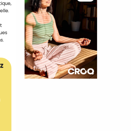
tique,
elle.
t
çues
s.
z
×
t 180
 CROQ
nnelle de