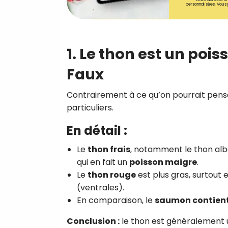
personnalisées. Vous 
1. Le thon est un po
Faux
Contrairement à ce qu’on pourrait pens
particuliers.
En détail :
Le
thon frais
, notamment le thon alb
qui en fait un
poisson maigre
.
Le
thon rouge
est plus gras, surtout
(ventrales).
En comparaison, le
saumon contient 
Conclusion :
le thon est généralement