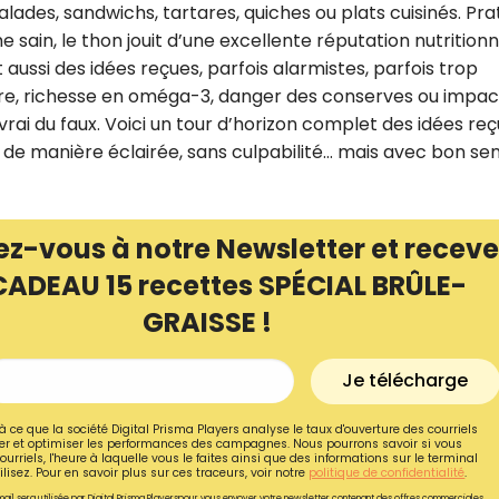
lades, sandwichs, tartares, quiches ou plats cuisinés. Pra
ain, le thon jouit d’une excellente réputation nutritionn
aussi des idées reçues, parfois alarmistes, parfois trop
ure, richesse en oméga-3, danger des conserves ou impac
vrai du faux. Voici un tour d’horizon complet des idées re
de manière éclairée, sans culpabilité… mais avec bon sen
ez-vous à notre Newsletter et receve
CADEAU 15 recettes SPÉCIAL BRÛLE-
GRAISSE !
Recevez gratuitemen
Je télécharge
recettes inédites de
à ce que la société Digital Prisma Players analyse le taux d'ouverture des courriels
!
r et optimiser les performances des campagnes. Nous pourrons savoir si vous
ourriels, l'heure à laquelle vous le faites ainsi que des informations sur le terminal
lisez. Pour en savoir plus sur ces traceurs, voir notre
politique de confidentialité
.
Ainsi que la newsletter promotio
ail sera utilisée par Digital Prisma Playerspour vous envoyer votre newsletter contenant des offres commerciales