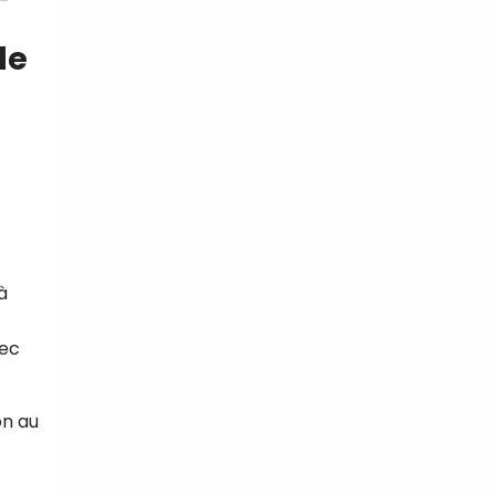
le
à
vec
on au