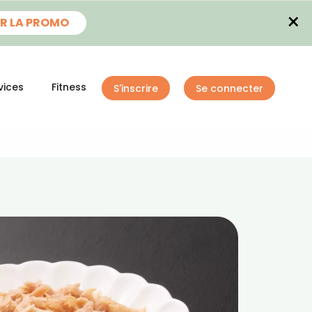
×
R LA PROMO
vices
Fitness
S'inscrire
Se connecter