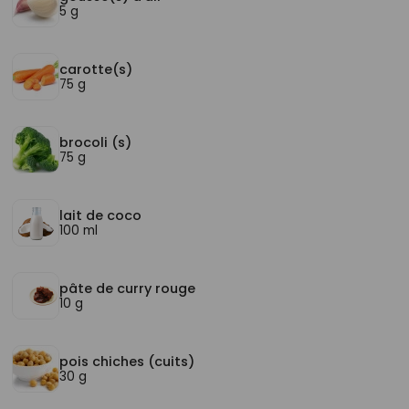
5 g
carotte(s)
75 g
brocoli (s)
75 g
lait de coco
100 ml
pâte de curry rouge
10 g
pois chiches (cuits)
30 g