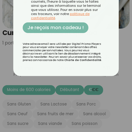
courriels, l'heure à laquelle vous le faites
ainsi que des informations sur le terminal
que vous utilisez. Pour en savoir plus sur
ces traceurs, voir notre
politique de
confidentialité
.
Je reçois mon cadeau !
Curry de légumes et quinoa
1
portion(s)
Votre adresse email sera utilisée par Digital Prisma Players
pour vous envoyer votre newsletter contenant des offres
commerciales personnalisées. Vous pourrez vous
désinscrire en utilisant le lien de désabonnement intégré
dans la newsletter. Pour en savoir plus et exercer vos droits,
prenez connaissance de notre
Charte de Confidentialité
.
10 min
20 min
517
Préparation
Cuisson
kcal/portion
Moins de 600 calories
Débutant
€
€
€
Sans Gluten
Sans Lactose
Sans Porc
Sans Oeuf
Sans fruits de mer
Sans alcool
Sans sucre
Sans viande
Sans poisson