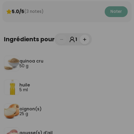
5.0/5
(3 notes)
Noter
Ingrédients pour
1
quinoa cru
50 g
huile
5 ml
oignon(s)
25 g
gousse(s) d'ail