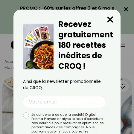
×
PROMO : -60% sur les offres 3 et 6 mois
×
avec le code CROQ60
Recevez
VOIR LA PROMO
gratuitement
180 recettes
inédites de
Accueil
Nos Recettes
Recettes
Par Calories
CROQ !
Moins De 600 Calories
Curry De Légumes Et Quinoa
Ainsi que la newsletter promotionnelle
de CROQ.
Je consens à ce que la société Digital
Prisma Players analyse le taux d'ouverture
des courriels pour mesurer et optimiser les
performances des campagnes. Nous
pourrons savoir si vous ouvrez les