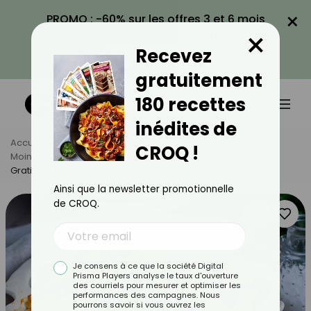
×
PROMO : -60% sur les offres 3 et 6 mois
×
avec le code CROQ60
Recevez
VOIR LA PROMO
gratuitement
180 recettes
inédites de
Accueil
Nos Recettes
Recettes
Par Calories
CROQ !
Moins De 600 Calories
Gratin De Pommes De Terre, Poireaux Et Saumon
Ainsi que la newsletter promotionnelle
de CROQ.
Je consens à ce que la société Digital
Prisma Players analyse le taux d'ouverture
des courriels pour mesurer et optimiser les
performances des campagnes. Nous
pourrons savoir si vous ouvrez les