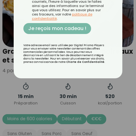
courriels, l'heure à laquelle vous le faites
ainsi que des informations sur le terminal
que vous utilisez. Pour en savoir plus sur
ces traceurs, voir notre
politique de
confidentialité
.
Je reçois mon cadeau !
Votre adresse email sera utilisée par Digital Prisma Players
Gratin de pommes de terre, poireaux
pour vous envoyer votre newsletter contenant des offres
commerciales personnalisées. Vous pourrez vous
désinscrire en utilisant le lien de désabonnement intégré
et saumon
dans la newsletter. Pour en savoir plus et exercer vos droits,
prenez connaissance de notre
Charte de Confidentialité
.
4
portion(s)
15 min
30 min
520
Préparation
Cuisson
kcal/portion
Moins de 600 calories
Débutant
€
€
€
Sans Gluten
Sans Porc
Sans Oeuf