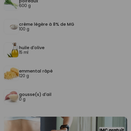
poireaux
600 g
crème légère à 8% de MG
100 g
huile d'olive
15 ml
emmental râpé
120 g
gousse(s) d'ail
0 g