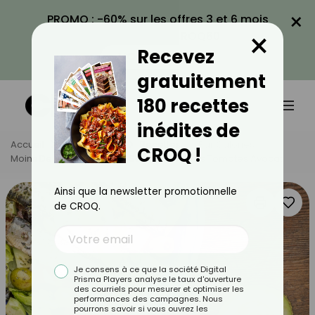
×
PROMO : -60% sur les offres 3 et 6 mois
×
avec le code CROQ60
Recevez
VOIR LA PROMO
gratuitement
180 recettes
inédites de
Accueil
Nos Recettes
Recettes
Par Calories
CROQ !
Moins De 600 Calories
Salade Sardines Tomates Avocat
Ainsi que la newsletter promotionnelle
de CROQ.
Je consens à ce que la société Digital
Prisma Players analyse le taux d'ouverture
des courriels pour mesurer et optimiser les
performances des campagnes. Nous
pourrons savoir si vous ouvrez les