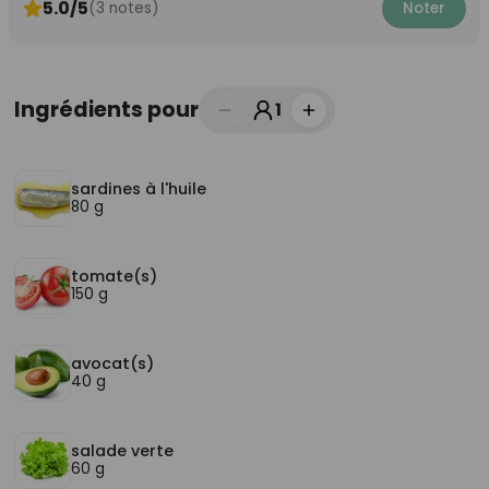
5.0/5
(3 notes)
Noter
Ingrédients pour
1
sardines à l'huile
80 g
tomate(s)
150 g
avocat(s)
40 g
salade verte
60 g