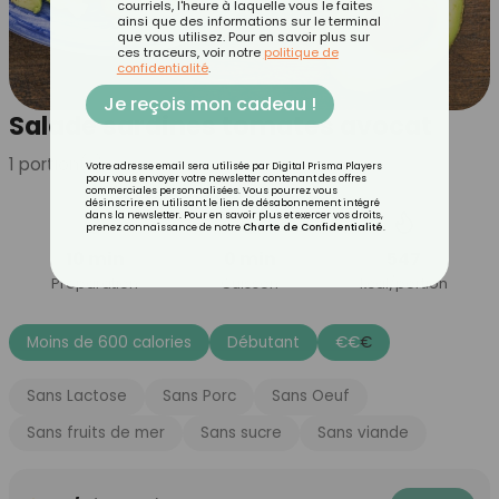
courriels, l'heure à laquelle vous le faites
ainsi que des informations sur le terminal
que vous utilisez. Pour en savoir plus sur
ces traceurs, voir notre
politique de
confidentialité
.
Je reçois mon cadeau !
Salade sardines tomates avocat
1
portion(s)
Votre adresse email sera utilisée par Digital Prisma Players
pour vous envoyer votre newsletter contenant des offres
commerciales personnalisées. Vous pourrez vous
désinscrire en utilisant le lien de désabonnement intégré
dans la newsletter. Pour en savoir plus et exercer vos droits,
prenez connaissance de notre
Charte de Confidentialité
.
10 min
0 min
547
Préparation
Cuisson
kcal/portion
Moins de 600 calories
Débutant
€
€
€
Sans Lactose
Sans Porc
Sans Oeuf
Sans fruits de mer
Sans sucre
Sans viande