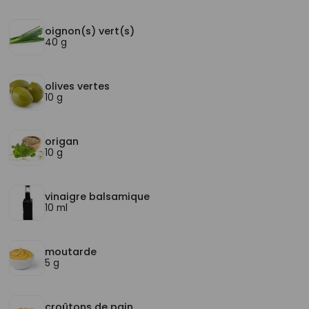
oignon(s) vert(s)
40 g
olives vertes
10 g
origan
10 g
vinaigre balsamique
10 ml
moutarde
5 g
croûtons de pain