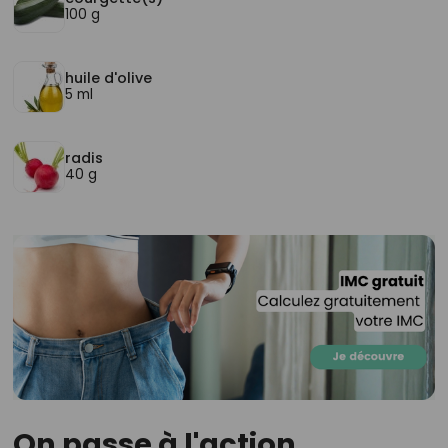
100 g
huile d'olive
5 ml
radis
40 g
On passe à l'action