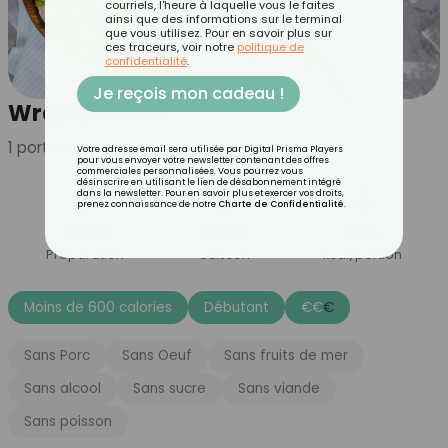
courriels, l'heure à laquelle vous le faites
ainsi que des informations sur le terminal
que vous utilisez. Pour en savoir plus sur
ces traceurs, voir notre
politique de
confidentialité
.
Je reçois mon cadeau !
Wrap libanais
1
portion(s)
Votre adresse email sera utilisée par Digital Prisma Players
pour vous envoyer votre newsletter contenant des offres
commerciales personnalisées. Vous pourrez vous
désinscrire en utilisant le lien de désabonnement intégré
dans la newsletter. Pour en savoir plus et exercer vos droits,
prenez connaissance de notre
Charte de Confidentialité
.
5 min
5 min
544
Préparation
Cuisson
kcal/portion
Moins de 600 calories
Débutant
€
€
€
Sans Porc
Sans Oeuf
Sans fruits de mer
Sans alcool
Sans sucre
Sans viande
Sans poisson