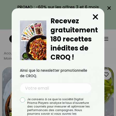
×
PROMO : -60% sur les offres 3 et 6 mois
×
avec le code CROQ60
Recevez
VOIR LA PROMO
gratuitement
180 recettes
inédites de
Accueil
Nos Recettes
Recettes
Par Calories
CROQ !
Moins De 600 Calories
Wrap Libanais
Ainsi que la newsletter promotionnelle
de CROQ.
Je consens à ce que la société Digital
Prisma Players analyse le taux d'ouverture
des courriels pour mesurer et optimiser les
performances des campagnes. Nous
pourrons savoir si vous ouvrez les