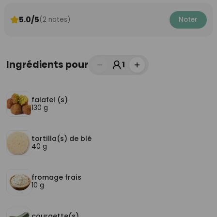
5.0/5
(2 notes)
Noter
Ingrédients pour
1
falafel (s)
130 g
tortilla(s) de blé
40 g
fromage frais
10 g
courgette(s)