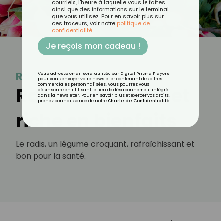
courriels, l'heure à laquelle vous le faites
ainsi que des informations sur le terminal
que vous utilisez. Pour en savoir plus sur
ces traceurs, voir notre
politique de
confidentialité
.
Je reçois mon cadeau !
Radis
Votre adresse email sera utilisée par Digital Prisma Players
pour vous envoyer votre newsletter contenant des offres
commerciales personnalisées. Vous pourrez vous
Radis : croquant et
désinscrire en utilisant le lien de désabonnement intégré
dans la newsletter. Pour en savoir plus et exercer vos droits,
prenez connaissance de notre
Charte de Confidentialité
.
riche en bienfaits
Le radis, un légume croquant, rafraîchissant et
bon pour la santé.