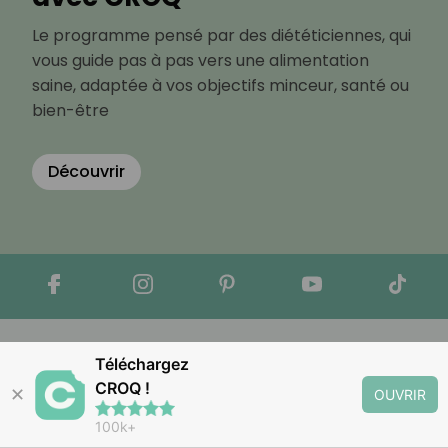
Le programme pensé par des diététiciennes, qui
vous guide pas à pas vers une alimentation
saine, adaptée à vos objectifs minceur, santé ou
bien-être
Découvrir
Téléchargez
CROQ !
✕
OUVRIR
Apple Store
Google Play
100k+