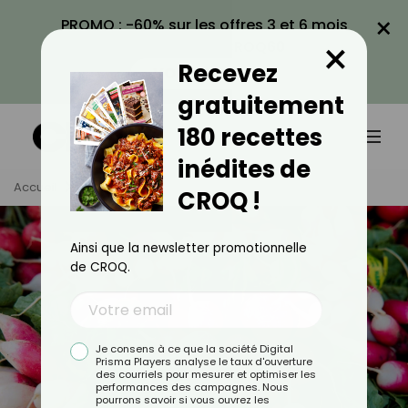
×
PROMO : -60% sur les offres 3 et 6 mois
×
avec le code CROQ60
Recevez
VOIR LA PROMO
gratuitement
180 recettes
inédites de
Accueil
Tag
Radis
CROQ !
Ainsi que la newsletter promotionnelle
de CROQ.
Je consens à ce que la société Digital
Prisma Players analyse le taux d'ouverture
des courriels pour mesurer et optimiser les
performances des campagnes. Nous
pourrons savoir si vous ouvrez les