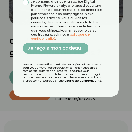
Je consens à ce que la société Digital
Prisma Players analyse le taux d'ouverture
des courriels pour mesurer et optimiser les
performances des campagnes. Nous
pourrons savoir si vous ouvrez les
courriels, l'heure à laquelle vous le faites
ainsi que des informations sur le terminal
que vous utilisez. Pour en savoir plus sur
ces traceurs, voir notre
politique de
Quel est l’index
confidentialité
.
Je reçois mon cadeau !
glycémique du radis ?
Votre adresse email sera utilisée par Digital Prisma Players
pour vous envoyer votre newsletter contenant des offres
commerciales personnalisées. Vous pourrez vous
désinscrire en utilisant le lien de désabonnement intégré
Découvrez les 11 menus CROQ
dans la newsletter. Pour en savoir plus et exercer vos droits,
prenez connaissance de notre
Charte de Confidentialité
.
Par
CROQ Cuisine
ALIMENTATION
Publié le
06/03/2025