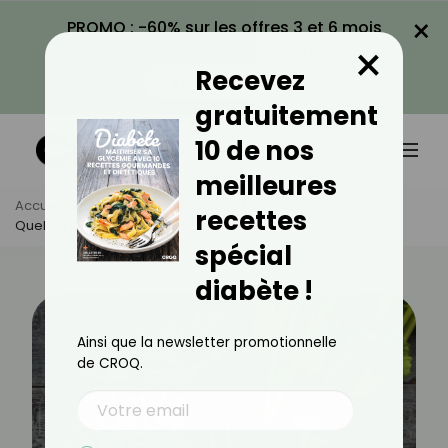
×
PROMO : -60% sur les offres 3 et 6 mois
×
avec le code CROQ60
Recevez
VOIR LA PROMO
gratuitement
10 de nos
meilleures
Accueil
Actus
Alimentation
recettes
Quel Est L’index Glycémique Du Radis ?
spécial
diabète !
Ainsi que la newsletter promotionnelle
de CROQ.