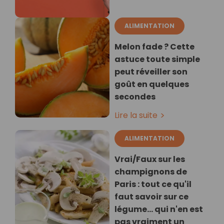
ALIMENTATION
Melon fade ? Cette
astuce toute simple
peut réveiller son
goût en quelques
secondes
Lire la suite
ALIMENTATION
Vrai/Faux sur les
champignons de
Paris : tout ce qu'il
faut savoir sur ce
légume… qui n'en est
pas vraiment un