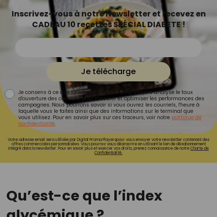
Inscrivez-vous à notre Newsletter et recevez en
CADEAU 10 recettes SPÉCIAL DIABETE !
Je télécharge
Je consens à ce que la société Digital Prisma Players analyse le taux
d'ouverture des courriels pour mesurer et optimiser les performances des
campagnes. Nous pourrons savoir si vous ouvrez les courriels, l'heure à
laquelle vous le faites ainsi que des informations sur le terminal que
vous utilisez. Pour en savoir plus sur ces traceurs, voir notre
politique de
confidentialité
.
Votre adresse email sera utilisée par Digital Prisma Playerspour vous envoyer votre newsletter contenant des
offres commerciales personnalisées. Vous pourrez vous désinscrire en utilisant le lien de désabonnement
intégré dans la newsletter. Pour en savoir plus et exercer vos droits, prenez connaissance de notre
Charte de
Confidentialité.
Qu’est-ce que l’index
glycémique ?