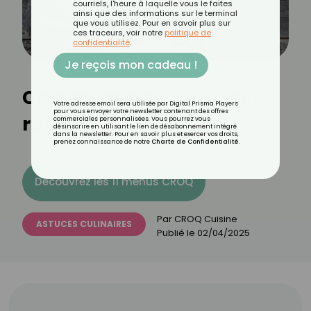
courriels, l'heure à laquelle vous le faites
ainsi que des informations sur le terminal
que vous utilisez. Pour en savoir plus sur
ces traceurs, voir notre
politique de
confidentialité
.
Je reçois mon cadeau !
Comment bien cuisiner le
Votre adresse email sera utilisée par Digital Prisma Players
pour vous envoyer votre newsletter contenant des offres
radis ?
commerciales personnalisées. Vous pourrez vous
désinscrire en utilisant le lien de désabonnement intégré
dans la newsletter. Pour en savoir plus et exercer vos droits,
prenez connaissance de notre
Charte de Confidentialité
.
Découvrez les 11 menus CROQ
Par
CROQ Cuisine
ASTUCES CULINAIRES
Publié le
02/04/2025