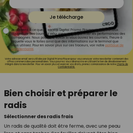
Je télécharge
Je consens à ce que la société Digital Prisma Players analyse le taux
d'ouverture des courriels pour mesurer et optimiser les performances des
campagnes. Nous pourrons savoir si vous ouvrez les courriels, l'heure à
laquelle vous le faites ainsi que des informations sur le terminal que
vous utilisez. Pour en savoir plus sur ces traceurs, voir notre
politique de
confidentialité
.
Votre adresse email sera utilisée par Digital Prisma Playerspour vous envoyer votre newsletter contenant des
offres commerciales personnalisées. Vous pourrez vous désinscrire en utilisant le lien de désabonnement
intégré dans la newsletter. Pour en savoir plus et exercer vos droits, prenez connaissance de notre
Charte de
Confidentialité.
Bien choisir et préparer le
radis
Sélectionner des radis frais
Un radis de qualité doit être ferme, avec une peau