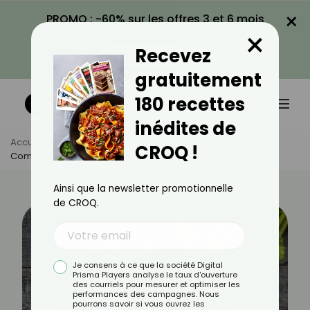
×
PROMO : -60% sur les offres 3 et 6 mois
×
avec le code CROQ60
Recevez
VOIR LA PROMO
gratuitement
180 recettes
inédites de
Accueil
Actus
Astuces Culinaires
CROQ !
Comment Bien Cuisiner Le Radis ?
Ainsi que la newsletter promotionnelle
de CROQ.
Je consens à ce que la société Digital
Prisma Players analyse le taux d'ouverture
des courriels pour mesurer et optimiser les
performances des campagnes. Nous
pourrons savoir si vous ouvrez les