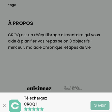
Yoga
À PROPOS
CROQ est un rééquilibrage alimentaire qui vous
aide à planifier vos repas selon 3 objectifs :
minceur, maladie chronique, étapes de vie.
Téléchargez
CROQ !
✕
OUVRIR