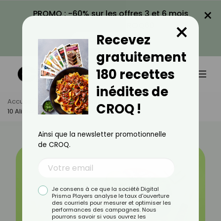
×
PROMO : -60% sur les offres 3 et 6 mois
×
avec le code CROQ60
Recevez
VOIR LA PROMO
gratuitement
180 recettes
inédites de
Accueil
Actus
Alimentation
CROQ !
10 Aliments Riches En Vitamine E
Ainsi que la newsletter promotionnelle
de CROQ.
Je consens à ce que la société Digital
Prisma Players analyse le taux d'ouverture
des courriels pour mesurer et optimiser les
performances des campagnes. Nous
pourrons savoir si vous ouvrez les