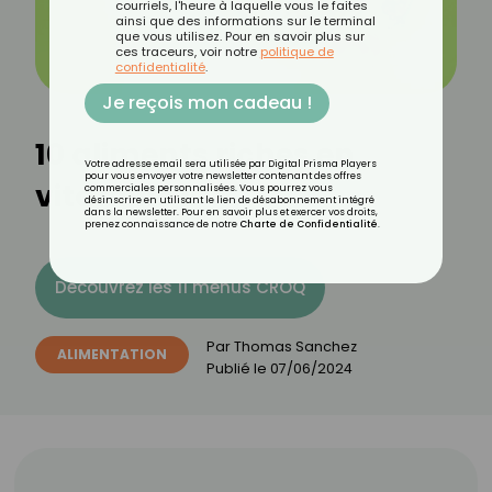
courriels, l'heure à laquelle vous le faites
ainsi que des informations sur le terminal
que vous utilisez. Pour en savoir plus sur
ces traceurs, voir notre
politique de
confidentialité
.
Je reçois mon cadeau !
10 aliments riches en
Votre adresse email sera utilisée par Digital Prisma Players
pour vous envoyer votre newsletter contenant des offres
vitamine E
commerciales personnalisées. Vous pourrez vous
désinscrire en utilisant le lien de désabonnement intégré
dans la newsletter. Pour en savoir plus et exercer vos droits,
prenez connaissance de notre
Charte de Confidentialité
.
Découvrez les 11 menus CROQ
Par
Thomas Sanchez
ALIMENTATION
Publié le
07/06/2024