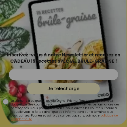
Inscrivez-vous à notre Newsletter et recevez en
CADEAU 15 recettes SPÉCIAL BRÛLE-GRAISSE !
Je télécharge
Je consens à ce que la société Digital Prisma Players analyse le taux
d'ouverture des courriels pour mesurer et optimiser les performances des
campagnes. Nous pourrons savoir si vous ouvrez les courriels, l'heure à
laquelle vous le faites ainsi que des informations sur le terminal que
vous utilisez. Pour en savoir plus sur ces traceurs, voir notre
politique de
confidentialité
.