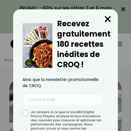
×
PROMO : -60% sur les offres 3 et 6 mois
×
avec le code CROQ60
Recevez
VOIR LA PROMO
gratuitement
180 recettes
inédites de
Accueil
Actus
Recettes
10 Desserts Sans Gluten
CROQ !
Ainsi que la newsletter promotionnelle
de CROQ.
Je consens à ce que la société Digital
Prisma Players analyse le taux d'ouverture
des courriels pour mesurer et optimiser les
performances des campagnes. Nous
pourrons savoir si vous ouvrez les