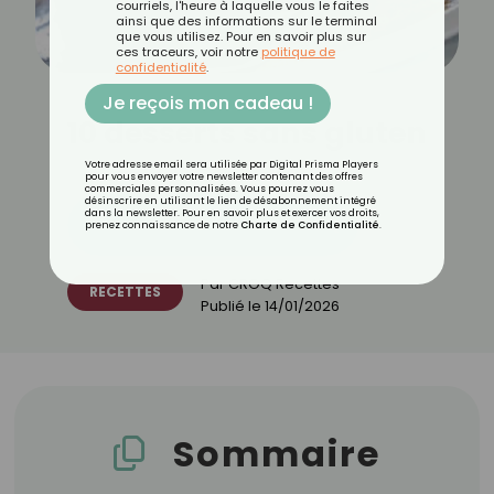
courriels, l'heure à laquelle vous le faites
ainsi que des informations sur le terminal
que vous utilisez. Pour en savoir plus sur
ces traceurs, voir notre
politique de
confidentialité
.
Je reçois mon cadeau !
10 desserts sans gluten
Votre adresse email sera utilisée par Digital Prisma Players
pour vous envoyer votre newsletter contenant des offres
commerciales personnalisées. Vous pourrez vous
désinscrire en utilisant le lien de désabonnement intégré
dans la newsletter. Pour en savoir plus et exercer vos droits,
Découvrez les 11 menus CROQ
prenez connaissance de notre
Charte de Confidentialité
.
Par
CROQ Recettes
RECETTES
Publié le
14/01/2026
Sommaire