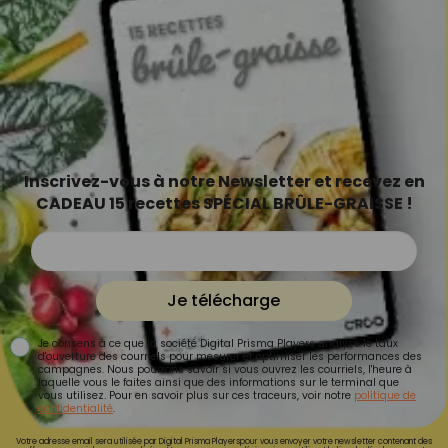
Inscrivez-vous à notre Newsletter et recevez en
CADEAU 15 recettes SPÉCIAL BRÛLE-GRAISSE !
Je télécharge
Je consens à ce que la société Digital Prisma Players analyse le taux
d'ouverture des courriels pour mesurer et optimiser les performances des
campagnes. Nous pourrons savoir si vous ouvrez les courriels, l'heure à
laquelle vous le faites ainsi que des informations sur le terminal que
vous utilisez. Pour en savoir plus sur ces traceurs, voir notre
politique de
confidentialité
.
Votre adresse email sera utilisée par Digital Prisma Playerspour vous envoyer votre newsletter contenant des