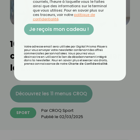
courriels, l'heure à laquelle vous le faites
ainsi que des informations sur le terminal
que vous utilisez. Pour en savoir plus sur
ces traceurs, voir notre
politique de
confidentialité
.
Je reçois mon cadeau !
10 mouvements à
Votre adresse email sera utilisée par Digital Prisma Players
pour vous envoyer votre newsletter contenant des offres
connaître pour pratiquer
commerciales personnalisées. Vous pourrez vous
désinscrire en utilisant le lien de désabonnement intégré
dans la newsletter. Pour en savoir plus et exercer vos droits,
la Zumba
prenez connaissance de notre
Charte de Confidentialité
.
Découvrez les 11 menus CROQ
Par
CROQ Sport
SPORT
Publié le
02/03/2025