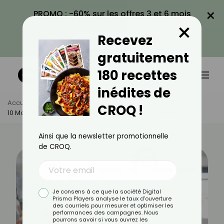
×
PROMO : -60% sur les offres 3 et 6 mois
×
avec le code CROQ60
Recevez
VOIR LA PROMO
gratuitement
180 recettes
inédites de
Accueil
Actus
Sport
CROQ !
10 Mouvements À Connaître Pour Pratiquer La Zumba
Ainsi que la newsletter promotionnelle
de CROQ.
Je consens à ce que la société Digital
Prisma Players analyse le taux d'ouverture
des courriels pour mesurer et optimiser les
performances des campagnes. Nous
pourrons savoir si vous ouvrez les